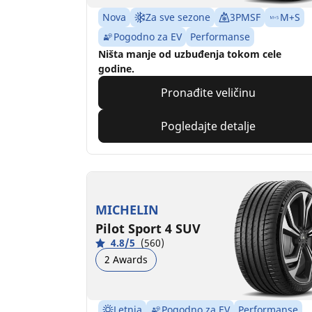
Nova
Za sve sezone
3PMSF
M+S
Pogodno za EV
Performanse
Ništa manje od uzbuđenja tokom cele
godine.
Pronađite veličinu
Pogledajte detalje
MICHELIN
Pilot Sport 4 SUV
4.8/5
(560)
2 Awards
Letnja
Pogodno za EV
Performanse