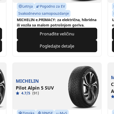
Letnja
Pogodno za EV
Svakodnevno samopouzdanje
MICHELIN e.PRIMACY: za električna, hibridna
U
ili vozila sa malom potrošnjom goriva.
e
Pronađite veličinu
Pogledajte detalje
M
MICHELIN
C
Pilot Alpin 5 SUV
A
4.7/5
(91)
Zimska
3PMSF
M+S