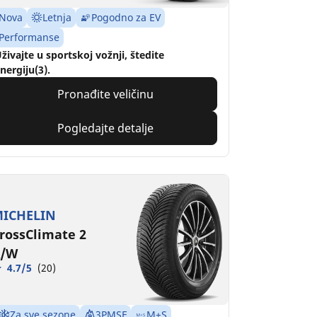
Nova
Letnja
Pogodno za EV
Performanse
živajte u sportskoj vožnji, štedite
nergiju(3).
Pronađite veličinu
Pogledajte detalje
ICHELIN
rossClimate 2
/W
4.7/5
(20)
Za sve sezone
3PMSF
M+S