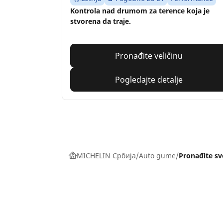
Kontrola nad drumom za terence koja je
stvorena da traje.
Pronađite veličinu
Pogledajte detalje
MICHELIN Србија
Auto gume
Pronađite s
Pneumatici za automobile,