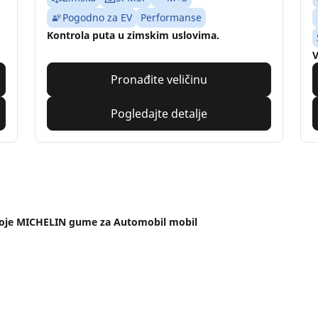
Pogodno za EV
Performanse
Kontrola puta u zimskim uslovima.
V
Pronađite veličinu
Pogledajte detalje
voje MICHELIN gume za Automobil mobil
Dileri