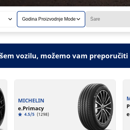
Godina Proizvodnje Modela
Šare
vašem vozilu, možemo vam preporučiti
M
MICHELIN
P
e.Primacy
e
4.5/5
(1298)