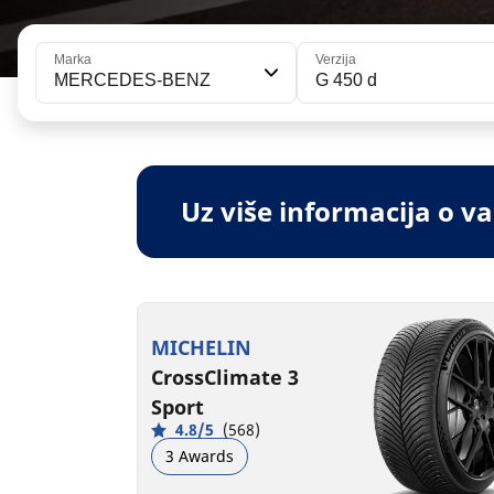
Marka
Verzija
MERCEDES-BENZ
G 450 d
Uz više informacija o 
MICHELIN
CrossClimate 3
Sport
4.8/5
(568)
3 Awards