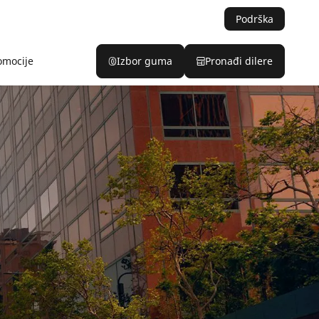
Podrška
omocije
Izbor guma
Pronađi dilere