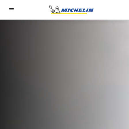
Go to page content
Go to page navigation