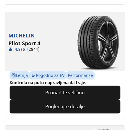
MICHELIN
Pilot Sport 4
4.8/5
(2844)
Letnja
Pogodno za EV
Performanse
Kontrola na putu napravljena da traje.
Pronađite veličinu
Pogledajte detalje