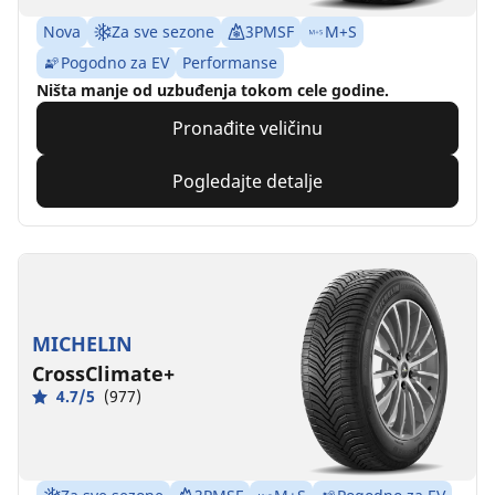
Nova
Za sve sezone
3PMSF
M+S
Pogodno za EV
Performanse
Ništa manje od uzbuđenja tokom cele godine.
Pronađite veličinu
Pogledajte detalje
MICHELIN
CrossClimate+
4.7/5
(977)