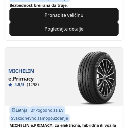
Bezbednost kreirana da traje.
Pronađite veličinu
Pogledajte detalje
MICHELIN
e.Primacy
4.5/5
(1298)
Letnja
Pogodno za EV
Svakodnevno samopouzdanje
MICHELIN e.PRIMACY: za električna, hibridna ili vozila