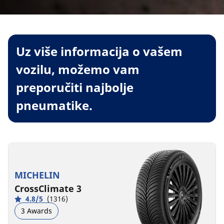
Uz više informacija o vašem
vozilu, možemo vam
preporučiti najbolje
pneumatike.
MICHELIN
CrossClimate 3
4.8/5
(1316)
3 Awards