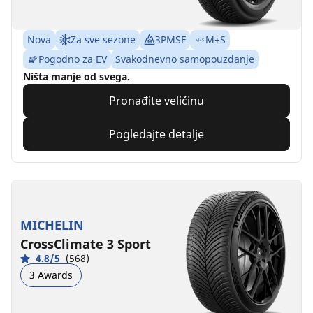
Nova
Za sve sezone
3PMSF
M+S
Pogodno za EV
Svakodnevno samopouzdanje
Ništa manje od svega.
Pronađite veličinu
Pogledajte detalje
MICHELIN
CrossClimate 3 Sport
4.8/5
(568)
3 Awards