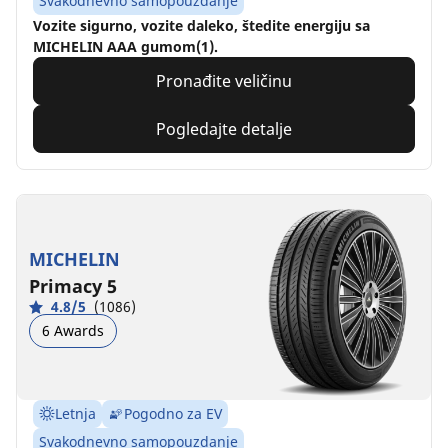
Svakodnevno samopouzdanje
Vozite sigurno, vozite daleko, štedite energiju sa
MICHELIN AAA gumom(1).
Pronađite veličinu
Pogledajte detalje
MICHELIN
Primacy 5
4.8/5
(1086)
6 Awards
Letnja
Pogodno za EV
Svakodnevno samopouzdanje