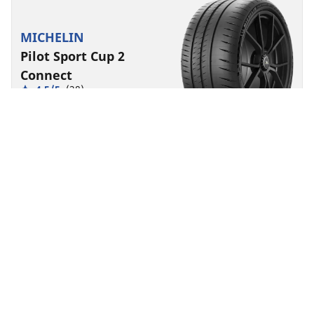
MICHELIN
Pilot Sport Cup 2
Connect
4.5/5
(28)
Letnja
Pogodno za EV
Super sport
Performanse na stazi napravljene da traju.
Pronađite veličinu
Pogledajte detalje