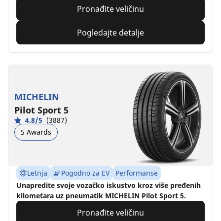
Pronađite veličinu
Pogledajte detalje
MICHELIN
Pilot Sport 5
4.8/5
(3887)
5 Awards
Letnja
Pogodno za EV
Performanse
Unapredite svoje vozačko iskustvo kroz više pređenih
kilometara uz pneumatik MICHELIN Pilot Sport 5.
Pronađite veličinu