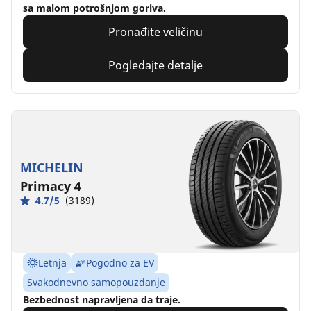
sa malom potrošnjom goriva.
Pronađite veličinu
Pogledajte detalje
MICHELIN
Primacy 4
4.7/5
(3189)
Letnja
Pogodno za EV
Svakodnevno samopouzdanje
Bezbednost napravljena da traje.