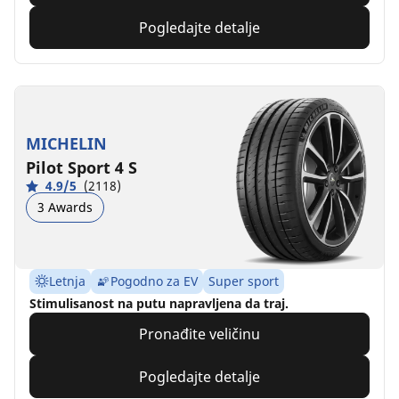
Pogledajte detalje
MICHELIN
Pilot Sport 4 S
4.9/5
(2118)
3 Awards
Letnja
Pogodno za EV
Super sport
Stimulisanost na putu napravljena da traj.
Pronađite veličinu
Pogledajte detalje