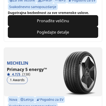
Za sve sezone
3PMSF
M+S
Pogodno za EV
Svakodnevno samopouzdanje
Dugotrajna bezbednost za sve vremenske uslove.
Pronađite veličinu
Pogledajte detalje
MICHELIN
Primacy 5 energy™
4.7/5
(138)
1 Awards
Nova
Letnja
Pogodno za EV