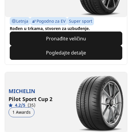
Letnja
Pogodno za EV
Super sport
Rođen u trkama, stvoren za uzbuđenje.
Pronađite veličinu
Pogledajte detalje
MICHELIN
Pilot Sport Cup 2
4.2/5
(35)
1 Awards