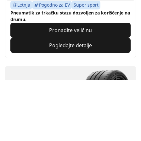
Letnja
Pogodno za EV
Super sport
Pneumatik za trkačku stazu dozvoljen za korišćenje na
drumu.
Pronađite veličinu
Pogledajte detalje
MICHELIN
Pilot Sport Cup 2
Connect
4.5/5
(28)
Letnja
Pogodno za EV
Super sport