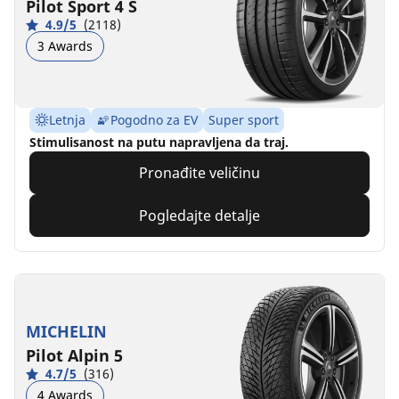
Pilot Sport 4 S
4.9/5
(2118)
3 Awards
Letnja
Pogodno za EV
Super sport
Stimulisanost na putu napravljena da traj.
Pronađite veličinu
Pogledajte detalje
MICHELIN
Pilot Alpin 5
4.7/5
(316)
4 Awards