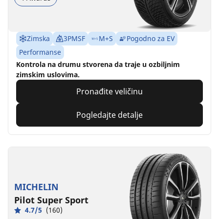
Zimska
3PMSF
M+S
Pogodno za EV
Performanse
Kontrola na drumu stvorena da traje u ozbiljnim
zimskim uslovima.
Pronađite veličinu
Pogledajte detalje
MICHELIN
Pilot Super Sport
4.7/5
(160)