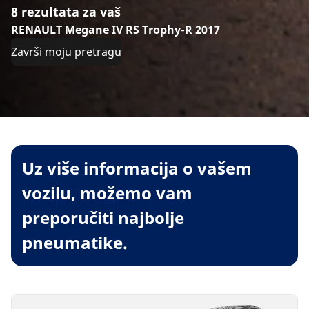
8 rezultata za vaš
RENAULT Megane IV RS Trophy-R 2017
Završi moju pretragu
Uz više informacija o vašem
vozilu, možemo vam
preporučiti najbolje
pneumatike.