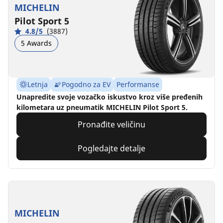
MICHELIN
Pilot Sport 5
4.8/5
(3887)
5 Awards
Letnja
Pogodno za EV
Performanse
Unapredite svoje vozačko iskustvo kroz više pređenih
kilometara uz pneumatik MICHELIN Pilot Sport 5.
Pronađite veličinu
Pogledajte detalje
MICHELIN