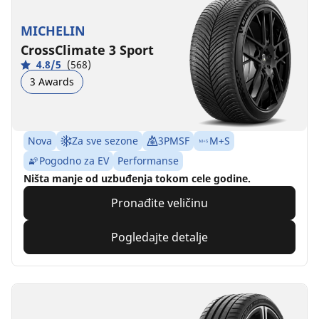
MICHELIN
CrossClimate 3 Sport
4.8/5
(568)
3 Awards
Nova
Za sve sezone
3PMSF
M+S
Pogodno za EV
Performanse
Ništa manje od uzbuđenja tokom cele godine.
Pronađite veličinu
Pogledajte detalje