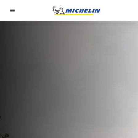
Go to page content
Go to page navigation