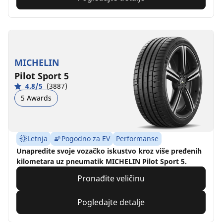
MICHELIN
Pilot Sport 5
4.8/5
(3887)
5 Awards
Letnja
Pogodno za EV
Performanse
Unapredite svoje vozačko iskustvo kroz više pređenih
kilometara uz pneumatik MICHELIN Pilot Sport 5.
Pronađite veličinu
Pogledajte detalje