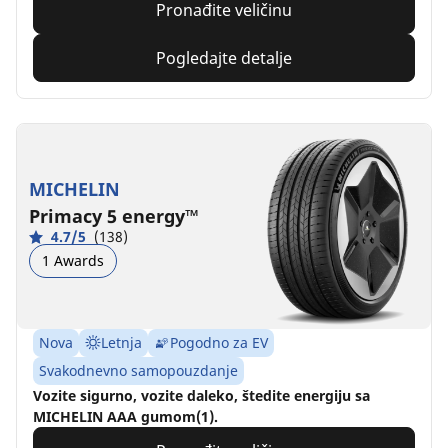
Pronađite veličinu
Pogledajte detalje
MICHELIN
Primacy 5 energy™
4.7/5
(138)
1 Awards
Nova
Letnja
Pogodno za EV
Svakodnevno samopouzdanje
Vozite sigurno, vozite daleko, štedite energiju sa
MICHELIN AAA gumom(1).