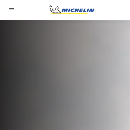
Go to page content
Go to page navigation