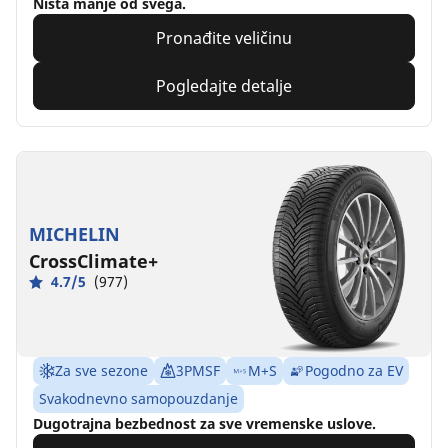
Ništa manje od svega.
Pronađite veličinu
Pogledajte detalje
MICHELIN
CrossClimate+
4.7/5
(977)
Za sve sezone
3PMSF
M+S
Pogodno za EV
Svakodnevno samopouzdanje
Dugotrajna bezbednost za sve vremenske uslove.