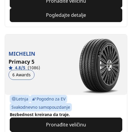
Pronađite veličinu
Pogledajte detalje
MICHELIN
Primacy 5
4.8/5
(1086)
6 Awards
Letnja
Pogodno za EV
Svakodnevno samopouzdanje
Bezbednost kreirana da traje.
Pronađite veličinu