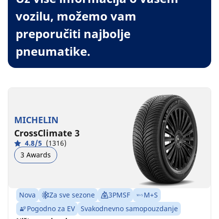
vozilu, možemo vam
preporučiti najbolje
pneumatike.
MICHELIN
CrossClimate 3
4.8/5
(1316)
3 Awards
Nova
Za sve sezone
3PMSF
M+S
Pogodno za EV
Svakodnevno samopouzdanje