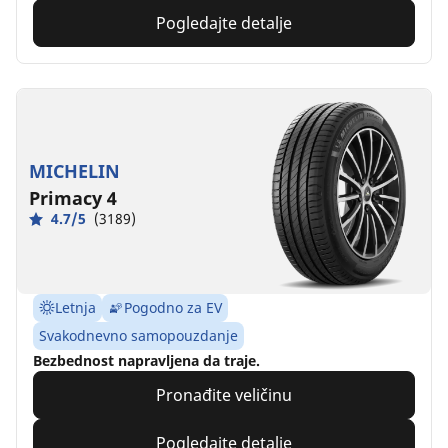
Pogledajte detalje
MICHELIN
Primacy 4
4.7/5
(3189)
Letnja
Pogodno za EV
Svakodnevno samopouzdanje
Bezbednost napravljena da traje.
Pronađite veličinu
Pogledajte detalje