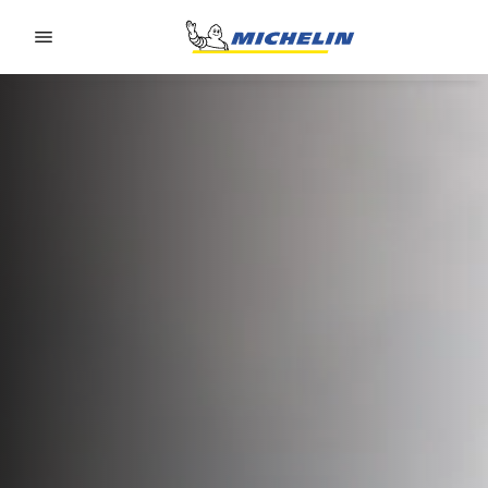
Go to page content
Go to page navigation