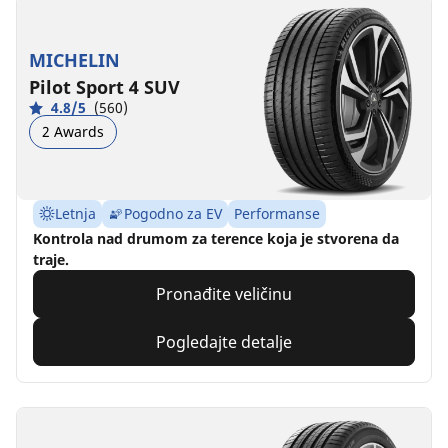
MICHELIN
Pilot Sport 4 SUV
4.8/5
(560)
2 Awards
Letnja
Pogodno za EV
Performanse
Kontrola nad drumom za terence koja je stvorena da
traje.
Pronađite veličinu
Pogledajte detalje