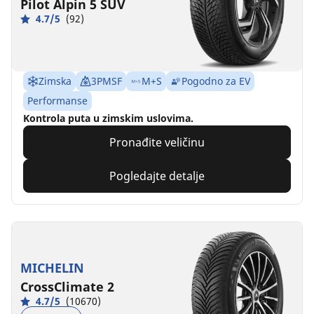
Pilot Alpin 5 SUV
4.7/5
(92)
Zimska
3PMSF
M+S
Pogodno za EV
Performanse
Kontrola puta u zimskim uslovima.
Pronađite veličinu
Pogledajte detalje
MICHELIN
CrossClimate 2
4.7/5
(10670)