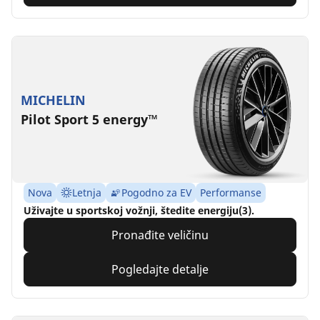
MICHELIN
Pilot Sport 5 energy™
Nova
Letnja
Pogodno za EV
Performanse
Uživajte u sportskoj vožnji, štedite energiju(3).
Pronađite veličinu
Pogledajte detalje