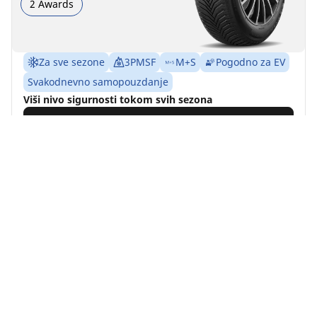
2 Awards
Za sve sezone
3PMSF
M+S
Pogodno za EV
Svakodnevno samopouzdanje
Viši nivo sigurnosti tokom svih sezona
Pronađite veličinu
Pogledajte detalje
MICHELIN
CrossClimate 2 SUV
4.8/5
(1593)
1 Awards