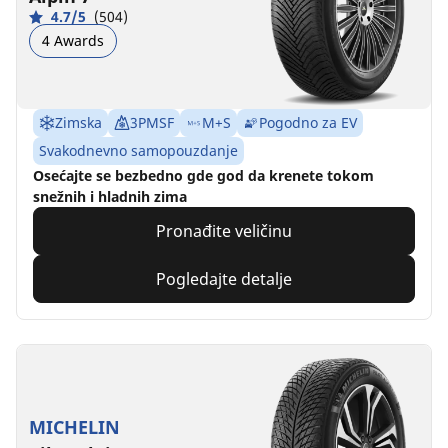
4.7/5
(504)
4 Awards
Zimska
3PMSF
M+S
Pogodno za EV
Svakodnevno samopouzdanje
Osećajte se bezbedno gde god da krenete tokom
snežnih i hladnih zima
Pronađite veličinu
Pogledajte detalje
MICHELIN