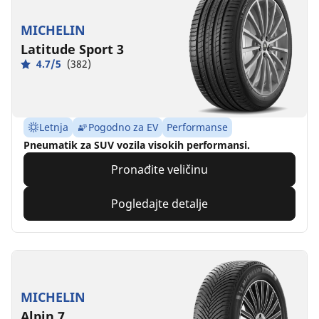
MICHELIN
Latitude Sport 3
4.7/5
(382)
Letnja
Pogodno za EV
Performanse
Pneumatik za SUV vozila visokih performansi.
Pronađite veličinu
Pogledajte detalje
MICHELIN
Alpin 7