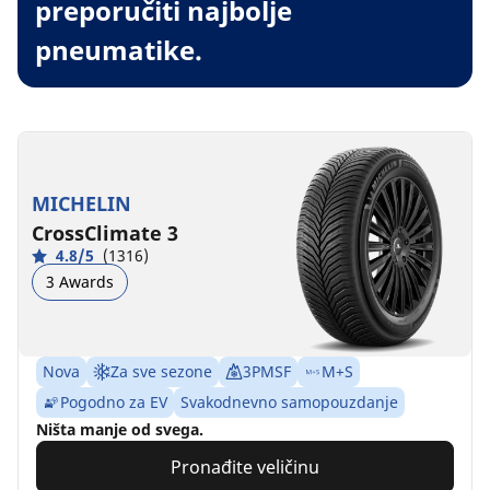
preporučiti najbolje
pneumatike.
MICHELIN
CrossClimate 3
4.8/5
(1316)
3 Awards
Nova
Za sve sezone
3PMSF
M+S
Pogodno za EV
Svakodnevno samopouzdanje
Ništa manje od svega.
Pronađite veličinu