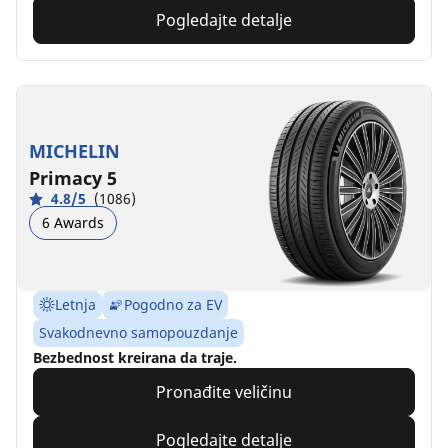
Pogledajte detalje
MICHELIN
Primacy 5
4.8/5
(1086)
6 Awards
Letnja
Pogodno za EV
Svakodnevno samopouzdanje
Bezbednost kreirana da traje.
Pronađite veličinu
Pogledajte detalje