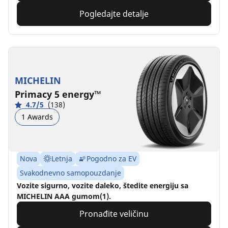
Pogledajte detalje
MICHELIN
Primacy 5 energy™
4.7/5
(138)
1 Awards
Nova
Letnja
Pogodno za EV
Svakodnevno samopouzdanje
Vozite sigurno, vozite daleko, štedite energiju sa
MICHELIN AAA gumom(1).
Pronađite veličinu