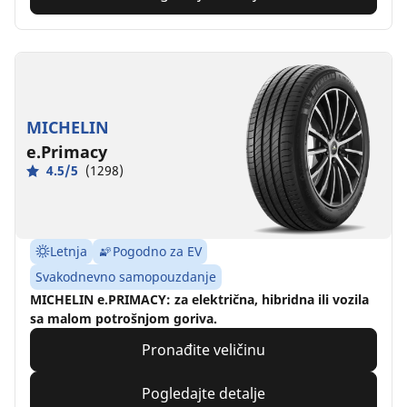
MICHELIN
e.Primacy
4.5/5
(1298)
Letnja
Pogodno za EV
Svakodnevno samopouzdanje
MICHELIN e.PRIMACY: za električna, hibridna ili vozila
sa malom potrošnjom goriva.
Pronađite veličinu
Pogledajte detalje