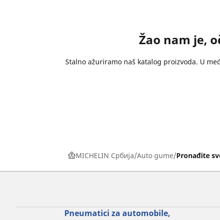
Žao nam je, 
Stalno ažuriramo naš katalog proizvoda. U među
MICHELIN Србија
Auto gume
Pronađite s
Pneumatici za automobile,