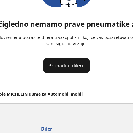
očigledno nemamo prave pneumatike za
vremenu potražite dilera u vašoj blizini koji će vas posavetovati 
vam sigurnu vožnju.
Pronađite dilere
voje MICHELIN gume za Automobil mobil
Dileri