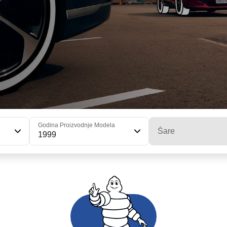
Godina Proizvodnje Modela
Šare
1999