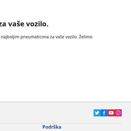
 vaše vozilo.
o najboljim pneumaticima za vaše vozilo. Želimo
Podrška