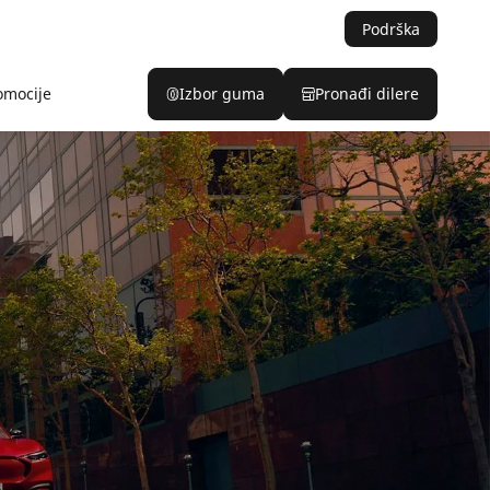
Podrška
omocije
Izbor guma
Pronađi dilere