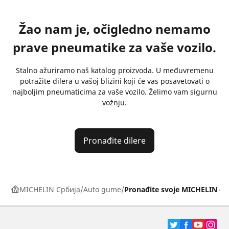
Žao nam je, očigledno nemamo
prave pneumatike za vaše vozilo.
Stalno ažuriramo naš katalog proizvoda. U međuvremenu
potražite dilera u vašoj blizini koji će vas posavetovati o
najboljim pneumaticima za vaše vozilo. Želimo vam sigurnu
vožnju.
Pronađite dilere
MICHELIN Србија
Auto gume
Pronađite svoje MICHELIN g