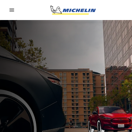
Go to page content
Go to page navigation