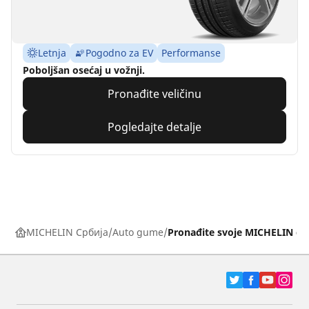
Letnja
Pogodno za EV
Performanse
Poboljšan osećaj u vožnji.
Pronađite veličinu
Pogledajte detalje
MICHELIN Србија
Auto gume
Pronađite svoje MICHELIN g