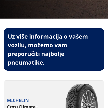
Uz više informacija o vašem
vozilu, možemo vam
preporučiti najbolje
pneumatike.
MICHELIN
CrossClimate+