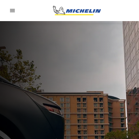
Go to page content
Go to page navigation