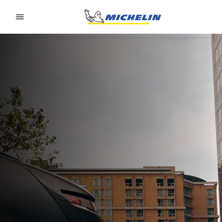
Go to page content
Go to page navigation