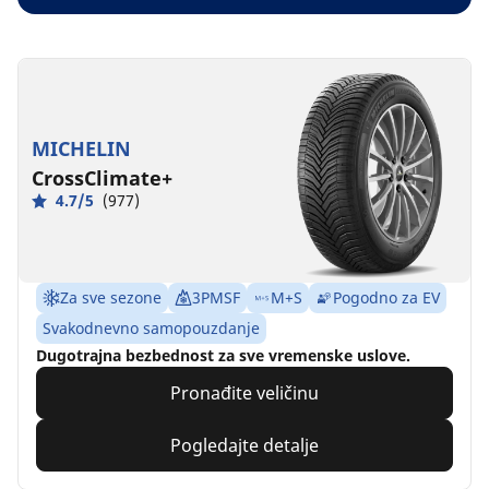
MICHELIN
CrossClimate+
4.7/5
(977)
Za sve sezone
3PMSF
M+S
Pogodno za EV
Svakodnevno samopouzdanje
Dugotrajna bezbednost za sve vremenske uslove.
Pronađite veličinu
Pogledajte detalje