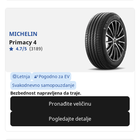
MICHELIN
Primacy 4
4.7/5
(3189)
Letnja
Pogodno za EV
Svakodnevno samopouzdanje
Bezbednost napravljena da traje.
Pronađite veličinu
Pogledajte detalje