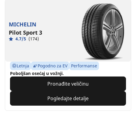
MICHELIN
Pilot Sport 3
4.7/5
(174)
Letnja
Pogodno za EV
Performanse
Poboljšan osećaj u vožnji.
Pronađite veličinu
Pogledajte detalje