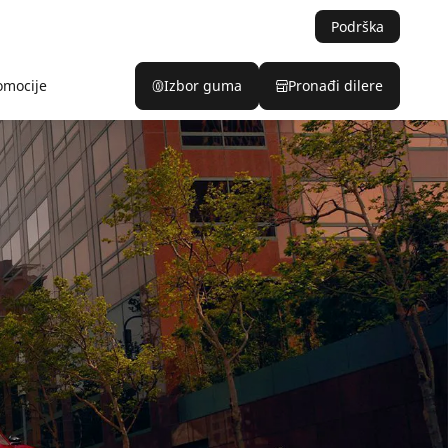
Podrška
omocije
Izbor guma
Pronađi dilere