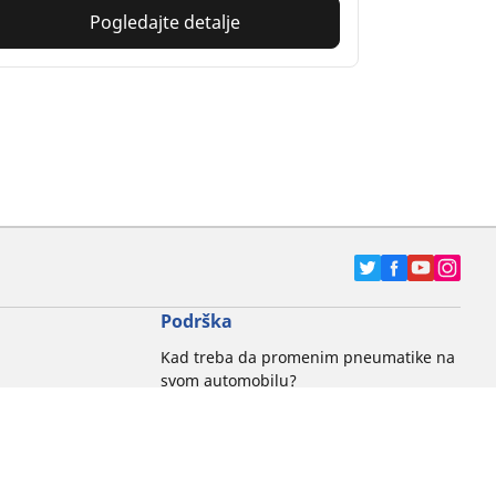
Pogledajte detalje
Podrška
Kad treba da promenim pneumatike na
svom automobilu?
Korisni predlozi i saveti
Kontaktirajte sa nama
RFID tehnologija
Opasnosti od požara izazvanog