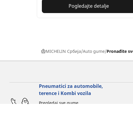
Pogledajte detalje
MICHELIN Србија
Auto gume
Pronađite s
Pneumatici za automobile,
terence i Kombi vozila
Pregledaj sve gume
Izlistaj po proizvođaču
Izlistaj po tipu vozila
Izlistaj po sezoni
Izlistaj po vozačkom iskustvu