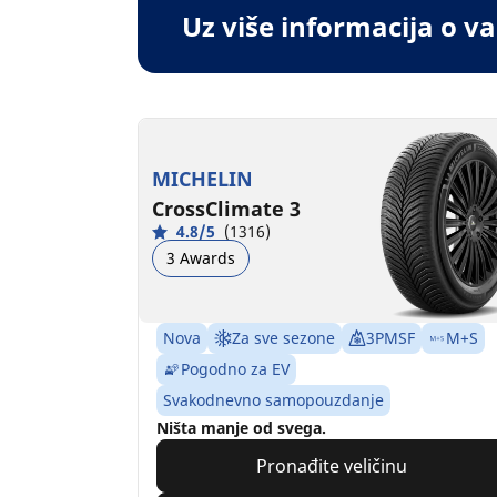
Uz više informacija o 
MICHELIN
CrossClimate 3
4.8/5
(1316)
3 Awards
Nova
Za sve sezone
3PMSF
M+S
Pogodno za EV
Svakodnevno samopouzdanje
Ništa manje od svega.
Pronađite veličinu