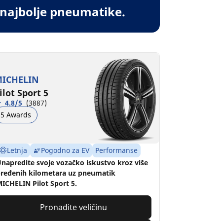
 najbolje pneumatike.
ICHELIN
ilot Sport 5
4.8/5
(3887)
5 Awards
Letnja
Pogodno za EV
Performanse
napredite svoje vozačko iskustvo kroz više
ređenih kilometara uz pneumatik
ICHELIN Pilot Sport 5.
Pronađite veličinu