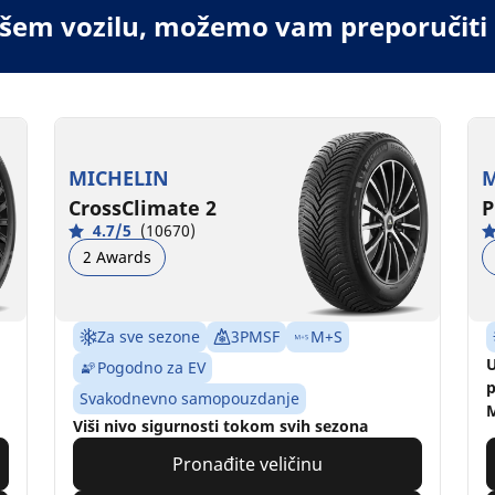
vašem vozilu, možemo vam preporučiti
MICHELIN
M
CrossClimate 2
P
4.7/5
(10670)
2 Awards
Za sve sezone
3PMSF
M+S
U
Pogodno za EV
p
Svakodnevno samopouzdanje
M
Viši nivo sigurnosti tokom svih sezona
Pronađite veličinu