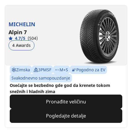
MICHELIN
Alpin 7
4.7/5
(504)
4 Awards
Zimska
3PMSF
M+S
Pogodno za EV
Svakodnevno samopouzdanje
Osećajte se bezbedno gde god da krenete tokom
snežnih i hladnih zima
Pronađite veličinu
Pogledajte detalje