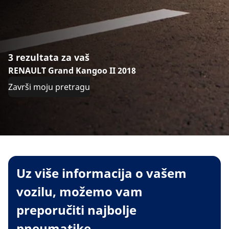
3 rezultata za vaš
RENAULT Grand Kangoo II 2018
Završi moju pretragu
Uz više informacija o vašem
vozilu, možemo vam
preporučiti najbolje
pneumatike.