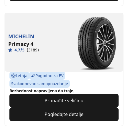
MICHELIN
Primacy 4
4.7/5
(3189)
Letnja
Pogodno za EV
Svakodnevno samopouzdanje
Bezbednost napravljena da traje.
Pronađite veličinu
Pogledajte detalje