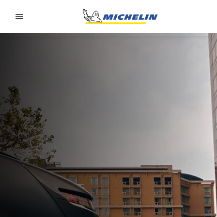
Go to page content
Go to page navigation