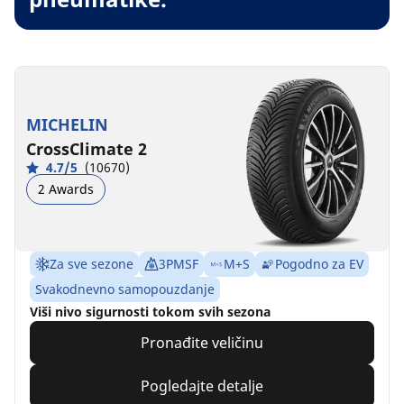
MICHELIN
CrossClimate 2
4.7/5
(10670)
2 Awards
Za sve sezone
3PMSF
M+S
Pogodno za EV
Svakodnevno samopouzdanje
Viši nivo sigurnosti tokom svih sezona
Pronađite veličinu
Pogledajte detalje