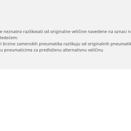
se neznatno razlikovati od originalne veličine navedene na oznaci na
sledećem:
/ili brzine zamenskih pneumatika razlikuju od originalnih pneumati
sak u pneumaticima za predloženu alternativnu veličinu
Vaša konfiguraci