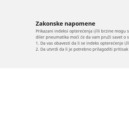
Zakonske napomene
Prikazani indeksi opterećenja i/ili brzine mogu 
diler pneumatika moći će da vam pruži savet o 
1. Da vas obavesti da li se indeks opterećenje i
2. Da utvrdi da li je potrebno prilagoditi priti
/
SKODA
Enyaq