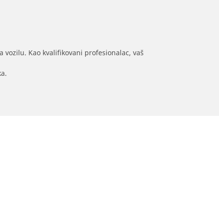
 vozilu. Kao kvalifikovani profesionalac, vaš
ka.
ja