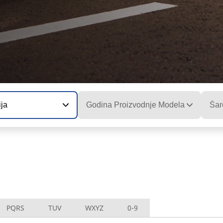
ija
Godina Proizvodnje Modela
Šar
PQRS
TUV
WXYZ
0-9