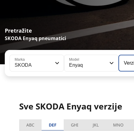
Pretražite
SKODA Enyaq pneumatici
Marka
Model
Verz
SKODA
Enyaq
Sve SKODA Enyaq verzije
ABC
DEF
GHI
JKL
MNO