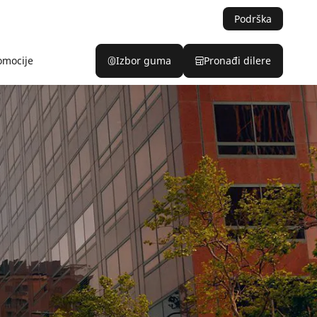
Podrška
omocije
Izbor guma
Pronađi dilere