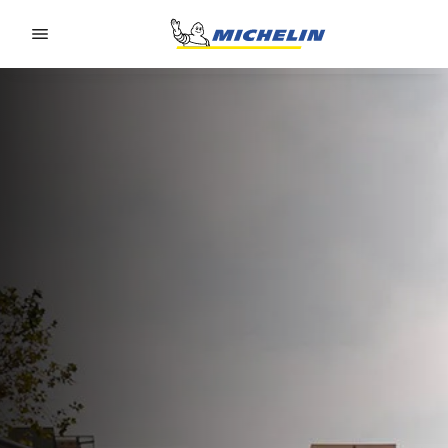
Go to page content
Go to page navigation