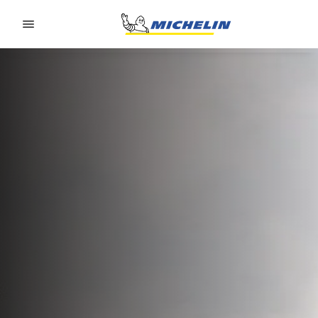
Go to page content
Go to page navigation