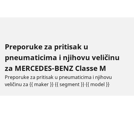
Preporuke za pritisak u
pneumaticima i njihovu veličinu
za MERCEDES-BENZ Classe M
Preporuke za pritisak u pneumaticima i njihovu
veličinu za {{ maker }} {{ segment }} {{ model }}
Veličina
Položaj
Pritisak
pneumatika
255/50 R 19 103W
Prednji
2.2