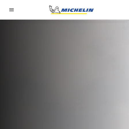
Go to page content
Go to page navigation