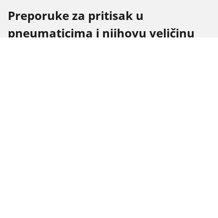
Preporuke za pritisak u
pneumaticima i njihovu veličinu
za MERCEDES-AMG Classe M
Preporuke za pritisak u pneumaticima i njihovu
veličinu za {{ maker }} {{ segment }} {{ model }}
Veličina
Položaj
Pritisak
pneumatika
255/45 R 20 105V
Prednji
2.8
255/45 R 20 105V
Zadnji
2.7
265/45 R 20 108Y
Prednji
2.4