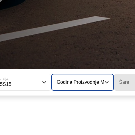
erzija
Godina Proizvodnje Modela
Šare
25S15