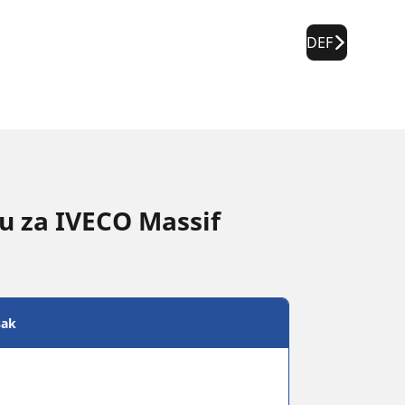
DEF
nu za IVECO Massif
sak