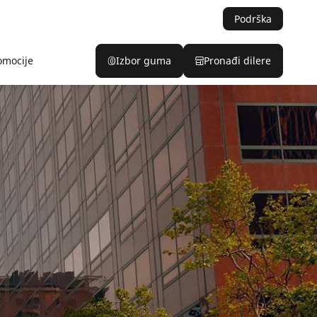
Podrška
omocije
Izbor guma
Pronađi dilere