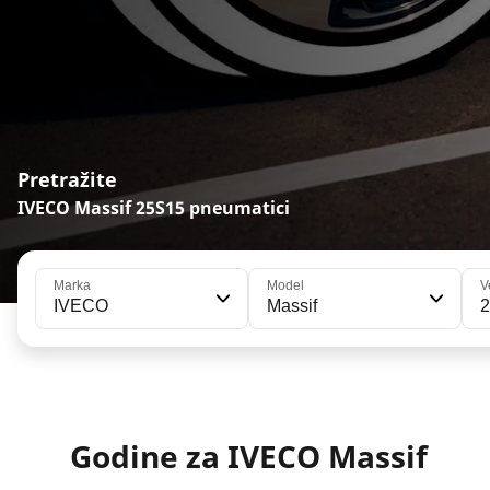
Pretražite
IVECO Massif 25S15 pneumatici
Marka
Model
V
IVECO
Massif
Godine za IVECO Massif