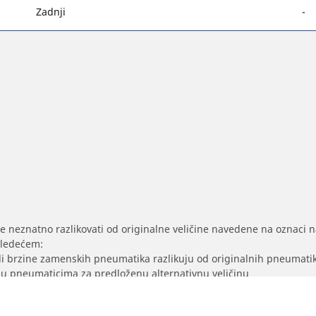
Zadnji
-
se neznatno razlikovati od originalne veličine navedene na oznaci na
sledećem:
/ili brzine zamenskih pneumatika razlikuju od originalnih pneumati
sak u pneumaticima za predloženu alternativnu veličinu