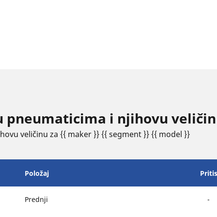
u pneumaticima i njihovu veliči
ovu veličinu za {{ maker }} {{ segment }} {{ model }}
Položaj
Priti
Prednji
-