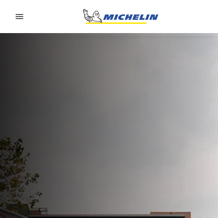
Go to page content
Go to page navigation