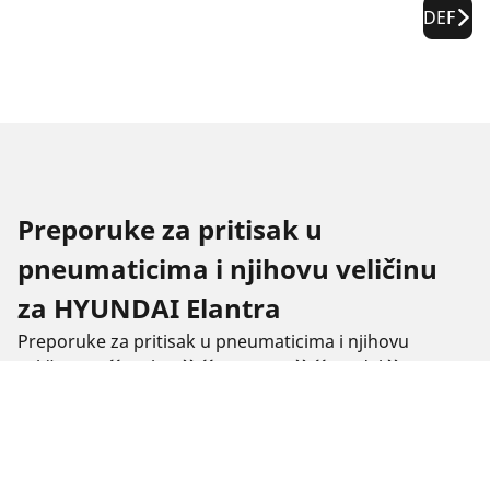
DEF
Preporuke za pritisak u
pneumaticima i njihovu veličinu
za HYUNDAI Elantra
Preporuke za pritisak u pneumaticima i njihovu
veličinu za {{ maker }} {{ segment }} {{ model }}
Veličina
Položaj
Pritisak
pneumatika