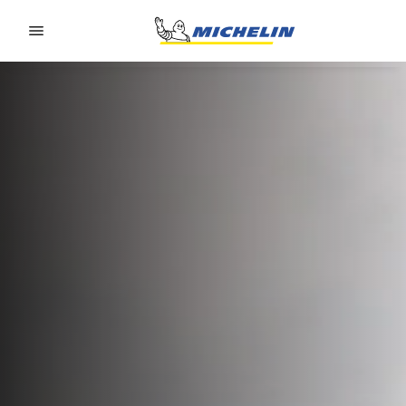
Go to page content
Go to page navigation