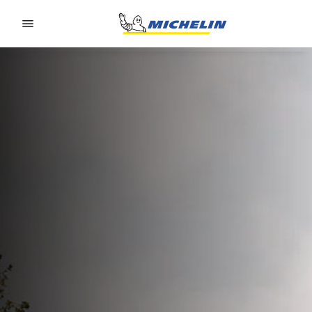
Go to page content
Go to page navigation