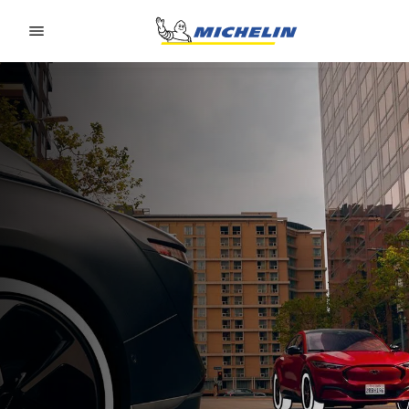
Go to page content
Go to page navigation