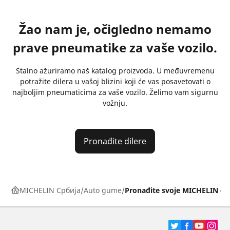
Žao nam je, očigledno nemamo
prave pneumatike za vaše vozilo.
Stalno ažuriramo naš katalog proizvoda. U međuvremenu
potražite dilera u vašoj blizini koji će vas posavetovati o
najboljim pneumaticima za vaše vozilo. Želimo vam sigurnu
vožnju.
Pronađite dilere
MICHELIN Србија
Auto gume
Pronađite svoje MICHELIN g