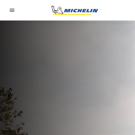
Go to page content
Go to page navigation