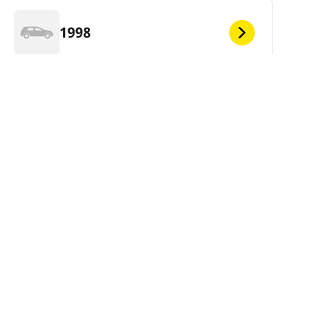
1998
1995
ja
1992
Preskočite ove informacije