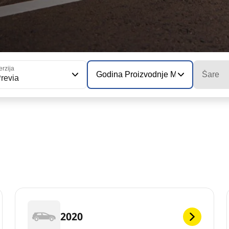
erzija
Godina Proizvodnje Modela
Šare
revia
2020