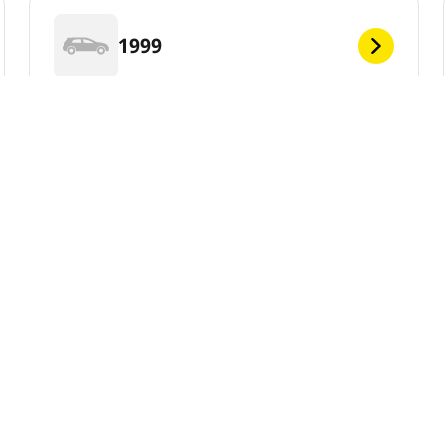
1999
1996
Vaša konfiguraci
1993