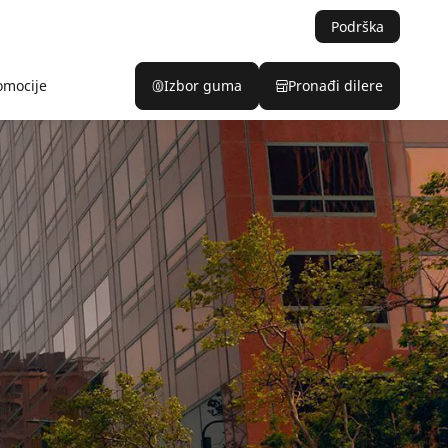
Podrška
omocije
Izbor guma
Pronađi dilere