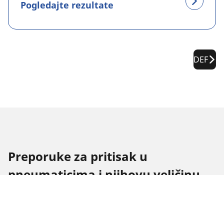
Pogledajte rezultate
DEF
Preporuke za pritisak u
pneumaticima i njihovu veličinu
za TOYOTA Corolla
Preporuke za pritisak u pneumaticima i njihovu
veličinu za {{ maker }} {{ segment }} {{ model }}