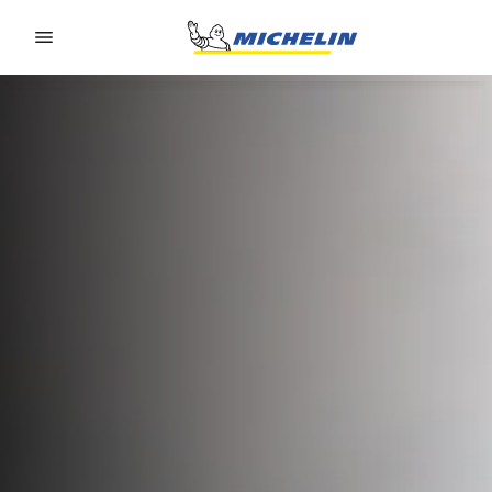
Go to page content
Go to page navigation