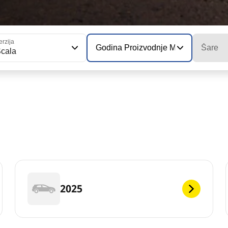
erzija
Godina Proizvodnje Modela
Šare
cala
2025