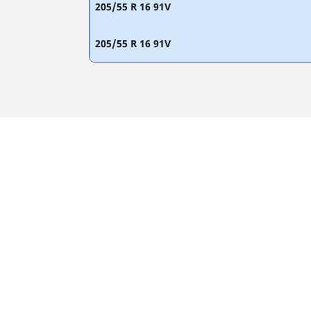
205/55 R 16 91V
205/55 R 16 91V
Zakonske napomene
Prikazani indeksi opterećenja i/ili brzine mogu 
diler pneumatika moći će da vam pruži savet o 
1. Da vas obavesti da li se indeks opterećenje i
2. Da utvrdi da li je potrebno prilagoditi priti