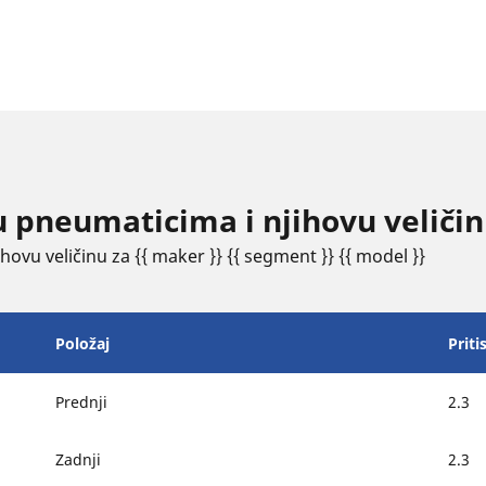
u pneumaticima i njihovu veliči
ovu veličinu za {{ maker }} {{ segment }} {{ model }}
Položaj
Priti
Prednji
2.3
Zadnji
2.3