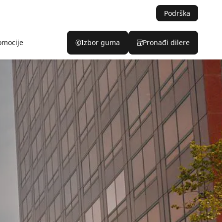
Podrška
omocije
Izbor guma
Pronađi dilere