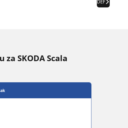
DEF
nu za SKODA Scala
sak