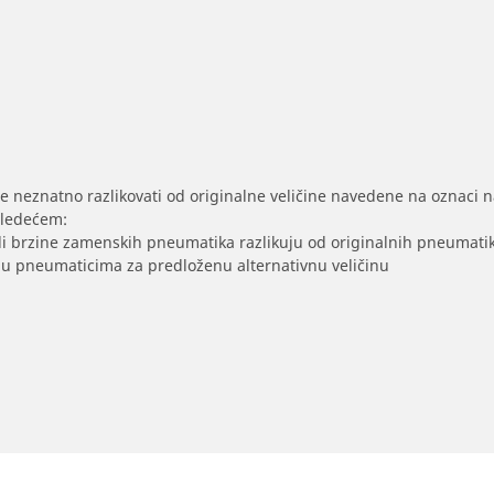
se neznatno razlikovati od originalne veličine navedene na oznaci na
sledećem:
/ili brzine zamenskih pneumatika razlikuju od originalnih pneumati
sak u pneumaticima za predloženu alternativnu veličinu