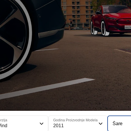
rzija
Godina Proizvodnje Modela
Šare
ind
2011