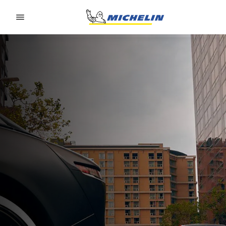
Go to page content
Go to page navigation