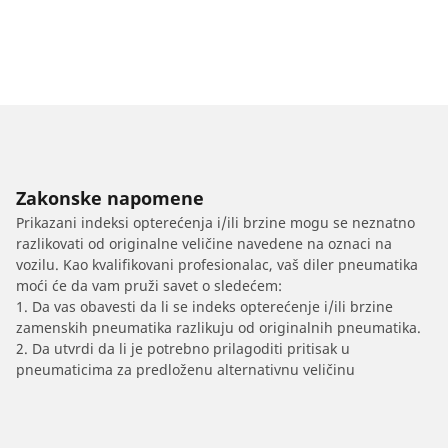
Zakonske napomene
Prikazani indeksi opterećenja i/ili brzine mogu se neznatno
razlikovati od originalne veličine navedene na oznaci na
vozilu. Kao kvalifikovani profesionalac, vaš diler pneumatika
moći će da vam pruži savet o sledećem:
1. Da vas obavesti da li se indeks opterećenje i/ili brzine
zamenskih pneumatika razlikuju od originalnih pneumatika.
2. Da utvrdi da li je potrebno prilagoditi pritisak u
pneumaticima za predloženu alternativnu veličinu