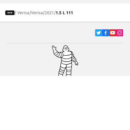
/
Verisa
Verisa
2021
1.5 L 111
Pneumatici za automobile, terence i Kombi
vozila
Dileri
Podrška