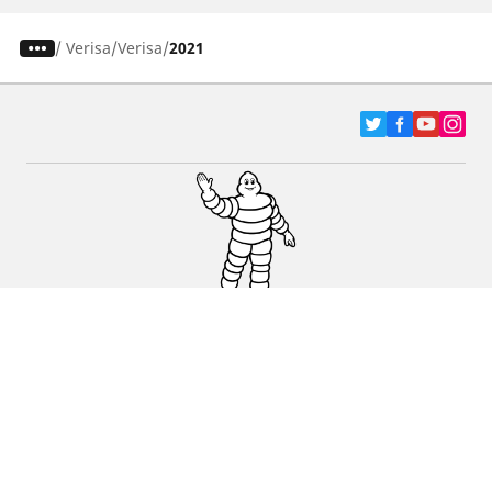
/
Verisa
Verisa
2021
Pneumatici za automobile, terence i Kombi
vozila
Dileri
Podrška