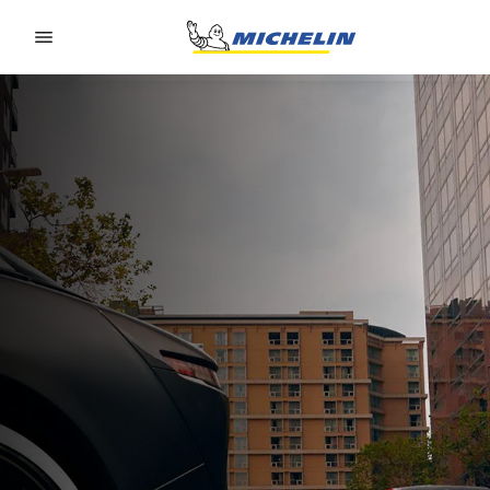
Go to page content
Go to page navigation