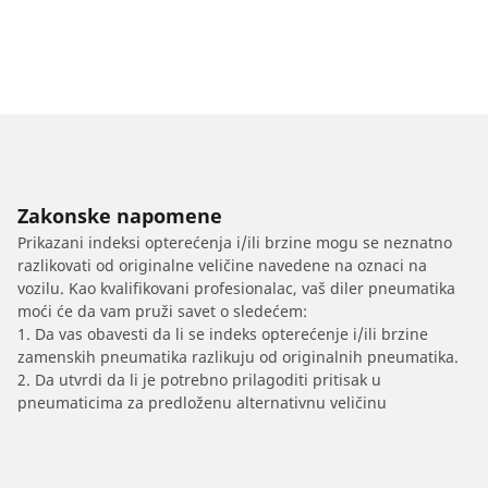
Zakonske napomene
Prikazani indeksi opterećenja i/ili brzine mogu se neznatno
razlikovati od originalne veličine navedene na oznaci na
vozilu. Kao kvalifikovani profesionalac, vaš diler pneumatika
moći će da vam pruži savet o sledećem:
1. Da vas obavesti da li se indeks opterećenje i/ili brzine
zamenskih pneumatika razlikuju od originalnih pneumatika.
2. Da utvrdi da li je potrebno prilagoditi pritisak u
pneumaticima za predloženu alternativnu veličinu