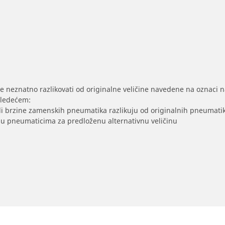
se neznatno razlikovati od originalne veličine navedene na oznaci na
sledećem:
/ili brzine zamenskih pneumatika razlikuju od originalnih pneumati
sak u pneumaticima za predloženu alternativnu veličinu