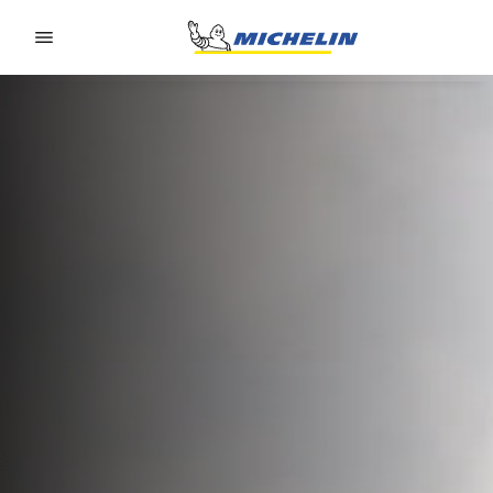
Go to page content
Go to page navigation