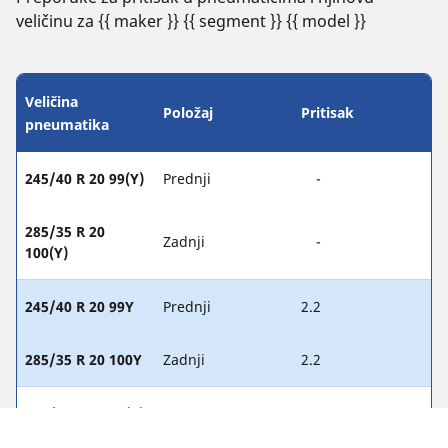
veličinu za {{ maker }} {{ segment }} {{ model }}
Veličina
Položaj
Pritisak
pneumatika
245/40 R 20 99(Y)
Prednji
-
285/35 R 20
Zadnji
-
100(Y)
245/40 R 20 99Y
Prednji
2.2
285/35 R 20 100Y
Zadnji
2.2
245/45 R 19 98(Y)
Prednji
-