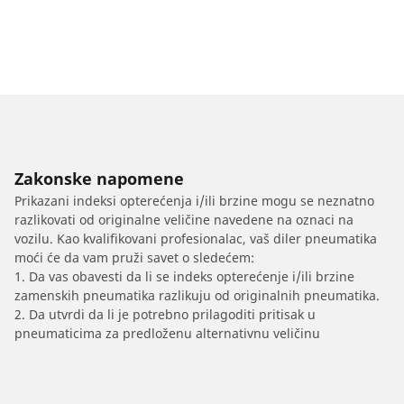
Zakonske napomene
Prikazani indeksi opterećenja i/ili brzine mogu se neznatno
razlikovati od originalne veličine navedene na oznaci na
vozilu. Kao kvalifikovani profesionalac, vaš diler pneumatika
moći će da vam pruži savet o sledećem:
1. Da vas obavesti da li se indeks opterećenje i/ili brzine
zamenskih pneumatika razlikuju od originalnih pneumatika.
2. Da utvrdi da li je potrebno prilagoditi pritisak u
pneumaticima za predloženu alternativnu veličinu