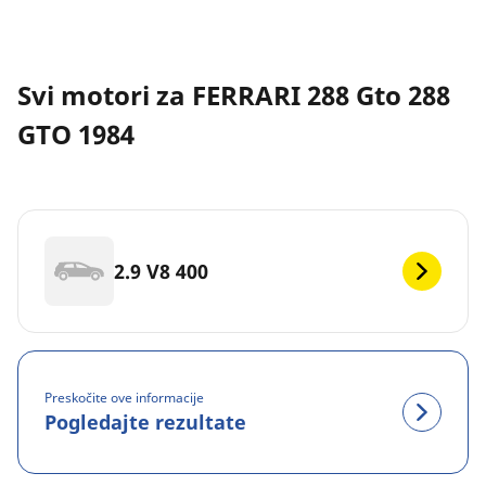
Svi motori za FERRARI 288 Gto 288
GTO 1984
2.9 V8 400
Preskočite ove informacije
Pogledajte rezultate