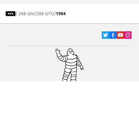
/
288 Gto
288 GTO
1984
Pneumatici za automobile, terence i Kombi
vozila
Dileri
Podrška