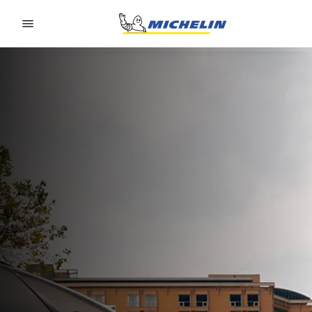
Go to page content
Go to page navigation