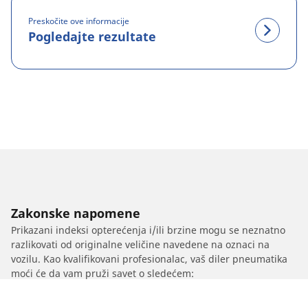
Preskočite ove informacije
Pogledajte rezultate
Zakonske napomene
Prikazani indeksi opterećenja i/ili brzine mogu se neznatno
razlikovati od originalne veličine navedene na oznaci na
vozilu. Kao kvalifikovani profesionalac, vaš diler pneumatika
moći će da vam pruži savet o sledećem:
1. Da vas obavesti da li se indeks opterećenje i/ili brzine
zamenskih pneumatika razlikuju od originalnih pneumatika.