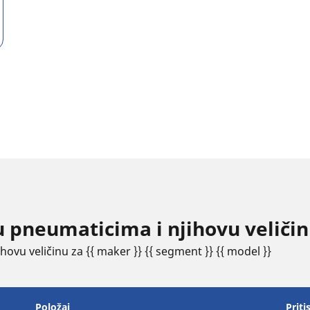
 u pneumaticima i njihovu velič
ovu veličinu za {{ maker }} {{ segment }} {{ model }}
Položaj
Priti