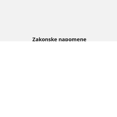
Zakonske napomene
Prikazani indeksi opterećenja i/ili brzine mogu 
diler pneumatika moći će da vam pruži savet o 
1. Da vas obavesti da li se indeks opterećenje i
2. Da utvrdi da li je potrebno prilagoditi priti
/
M2
M2 Competition (F87)