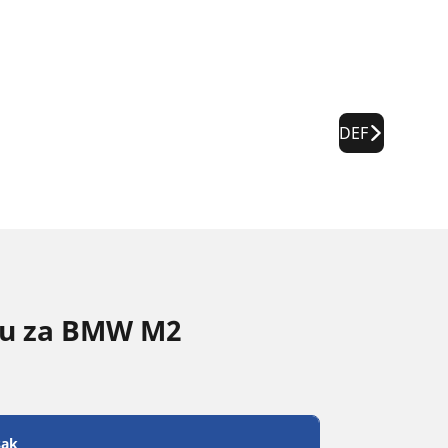
DEF
inu za BMW M2
sak