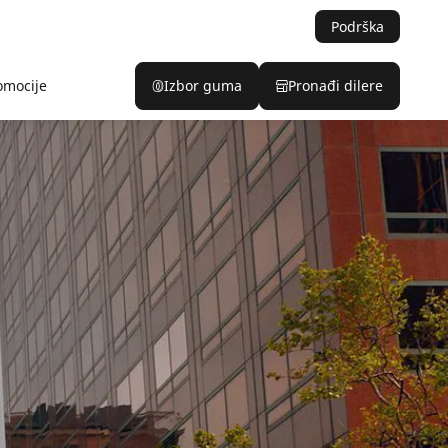
Podrška
omocije
Izbor guma
Pronađi dilere