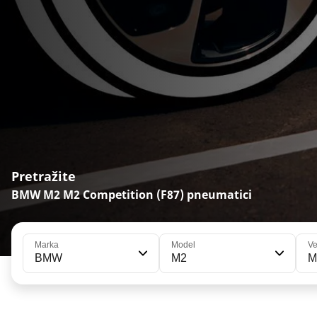
Pretražite
BMW M2 M2 Competition (F87) pneumatici
Marka
Model
Ve
BMW
M2
M