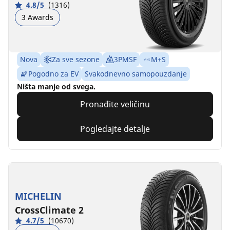
4.8/5
(1316)
3 Awards
Nova
Za sve sezone
3PMSF
M+S
Pogodno za EV
Svakodnevno samopouzdanje
Ništa manje od svega.
Pronađite veličinu
Pogledajte detalje
MICHELIN
CrossClimate 2
4.7/5
(10670)