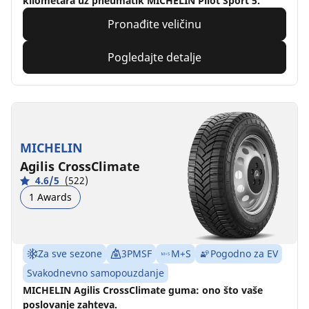
kilometara uz pneumatik MICHELIN Pilot Sport 5.
Pronađite veličinu
Pogledajte detalje
MICHELIN
Agilis CrossClimate
4.6/5
(522)
1 Awards
Za sve sezone
3PMSF
M+S
Pogodno za EV
Svakodnevno samopouzdanje
MICHELIN Agilis CrossClimate guma: ono što vaše
poslovanje zahteva.