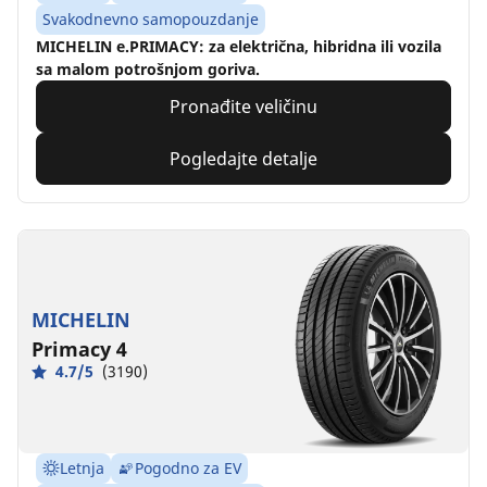
Svakodnevno samopouzdanje
MICHELIN e.PRIMACY: za električna, hibridna ili vozila
sa malom potrošnjom goriva.
Pronađite veličinu
Pogledajte detalje
MICHELIN
Primacy 4
4.7/5
(3190)
Letnja
Pogodno za EV