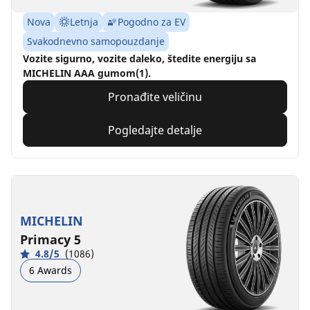
Nova
Letnja
Pogodno za EV
Svakodnevno samopouzdanje
Vozite sigurno, vozite daleko, štedite energiju sa
MICHELIN AAA gumom(1).
Pronađite veličinu
Pogledajte detalje
MICHELIN
Primacy 5
4.8/5
(1086)
6 Awards