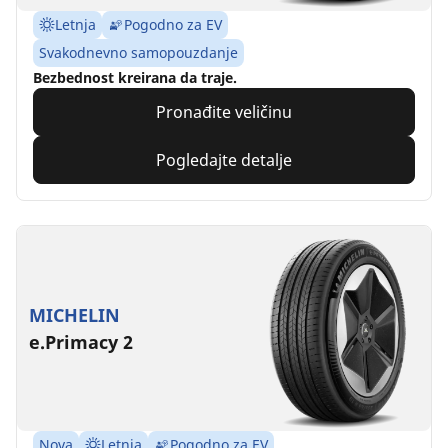
Letnja
Pogodno za EV
Svakodnevno samopouzdanje
Bezbednost kreirana da traje.
Pronađite veličinu
Pogledajte detalje
MICHELIN
e.Primacy 2
Nova
Letnja
Pogodno za EV