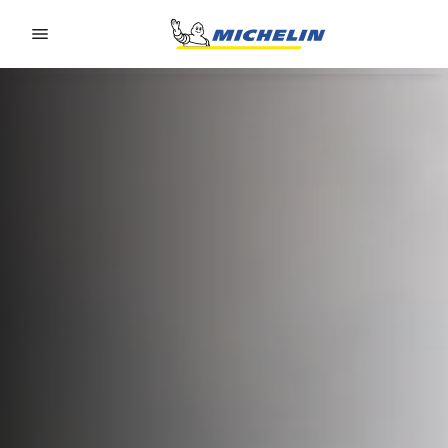
Go to page content
Go to page navigation