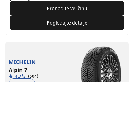
Pronađite veličinu
Pogledajte detalje
MICHELIN
Alpin 7
4.7/5
(504)
4 Awards
Zimska
3PMSF
M+S
Pogodno za EV
Svakodnevno samopouzdanje
Osećajte se bezbedno gde god da krenete tokom
snežnih i hladnih zima