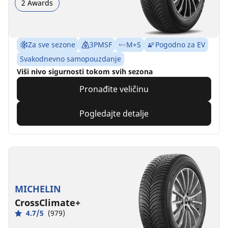
2 Awards
Za sve sezone
3PMSF
M+S
Pogodno za EV
Svakodnevno samopouzdanje
Viši nivo sigurnosti tokom svih sezona
Pronađite veličinu
Pogledajte detalje
MICHELIN
CrossClimate+
4.7/5
(979)