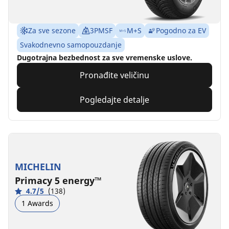
Za sve sezone
3PMSF
M+S
Pogodno za EV
Svakodnevno samopouzdanje
Dugotrajna bezbednost za sve vremenske uslove.
Pronađite veličinu
Pogledajte detalje
MICHELIN
Primacy 5 energy™
4.7/5
(138)
1 Awards