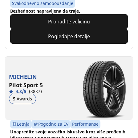
Svakodnevno samopouzdanje
Bezbednost napravljena da traje.
Pronađite veličinu
Pogledajte detalje
MICHELIN
Pilot Sport 5
4.8/5
(3887)
5 Awards
Letnja
Pogodno za EV
Performanse
Unapredite svoje vozačko iskustvo kroz više pređenih