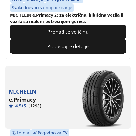
Svakodnevno samopouzdanje
MICHELIN e.Primacy 2: za električna, hibridna vozila ili
vozila sa malom potrošnjom goriva.
Pronađite veličinu
Pogledajte detalje
MICHELIN
e.Primacy
4.5/5
(1298)
Letnja
Pogodno za EV