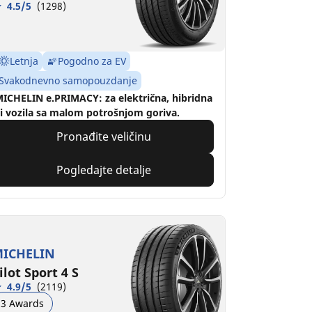
4.5/5
(1298)
Letnja
Pogodno za EV
Svakodnevno samopouzdanje
ICHELIN e.PRIMACY: za električna, hibridna
li vozila sa malom potrošnjom goriva.
Pronađite veličinu
Pogledajte detalje
ICHELIN
ilot Sport 4 S
4.9/5
(2119)
3 Awards