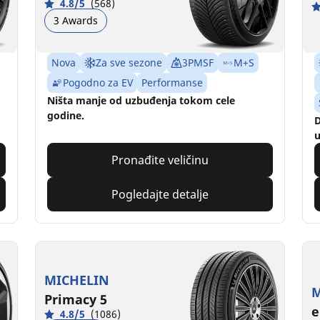
4.8/5
(568)
3 Awards
Nova
Za sve sezone
3PMSF
M+S
Pogodno za EV
Performanse
Ništa manje od uzbuđenja tokom cele
godine.
D
u
Pronađite veličinu
Pogledajte detalje
MICHELIN
M
Primacy 5
e
4.8/5
(1086)