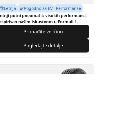
Letnja
Pogodno za EV
Performanse
etnji putni pneumatik visokih performansi,
nspirisan našim iskustvom u Formuli 1.
Pronađite veličinu
Pogledajte detalje
ICHELIN
ilot Alpin PA4
4.5/5
(43)
ja
Zimska
3PMSF
M+S