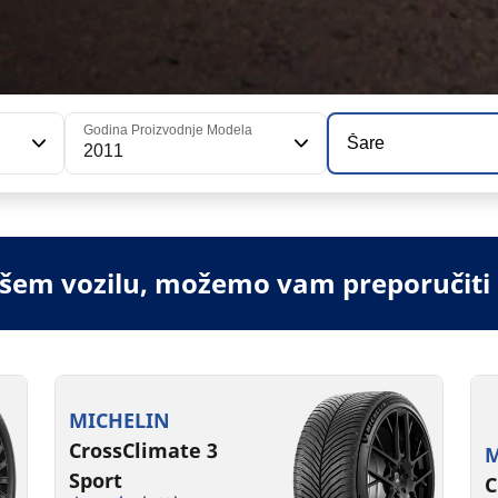
Godina Proizvodnje Modela
Šare
2011
vašem vozilu, možemo vam preporučiti
MICHELIN
CrossClimate 3
M
Sport
C