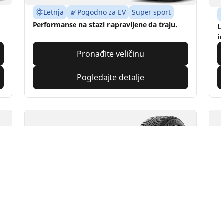
Letnja
Pogodno za EV
Super sport
Performanse na stazi napravljene da traju.
L
i
Pronađite veličinu
Pogledajte detalje
MICHELIN
M
Pilot Alpin 5
P
4.7/5
(316)
4 Awards
Vaša konfiguraci
Zimska
3PMSF
M+S