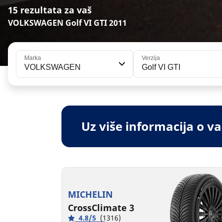
15 rezultata za vaš
VOLKSWAGEN Golf VI GTI 2011
Marka
Verzija
VOLKSWAGEN
Golf VI GTI
Uz više informacija o 
MICHELIN
CrossClimate 3
4.8/5
(1316)