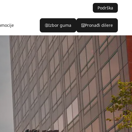
Podrška
omocije
Izbor guma
Pronađi dilere