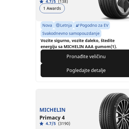
4.7/5
(138)
1 Awards
Nova
Letnja
Pogodno za EV
Svakodnevno samopouzdanje
Vozite sigurno, vozite daleko, štedite
energiju sa MICHELIN AAA gumom(1).
Pronađite veličinu
Pogledajte detalje
MICHELIN
Primacy 4
4.7/5
(3190)