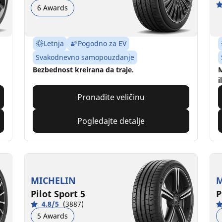
6 Awards
Letnja
Pogodno za EV
Svakodnevno samopouzdanje
Bezbednost kreirana da traje.
M
i
Pronađite veličinu
Pogledajte detalje
MICHELIN
M
Pilot Sport 5
P
4.8/5
(3887)
5 Awards