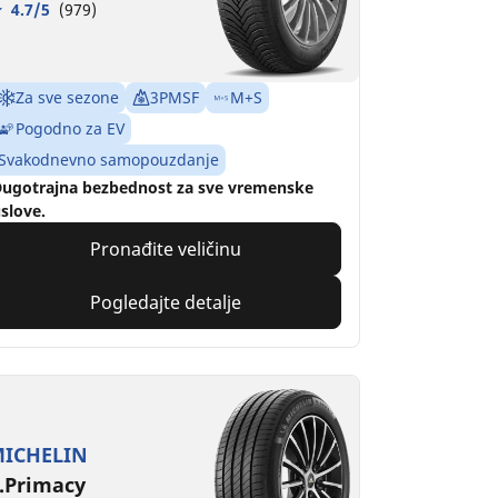
4.7/5
(979)
Za sve sezone
3PMSF
M+S
Pogodno za EV
Svakodnevno samopouzdanje
ugotrajna bezbednost za sve vremenske
slove.
Pronađite veličinu
Pogledajte detalje
ICHELIN
.Primacy