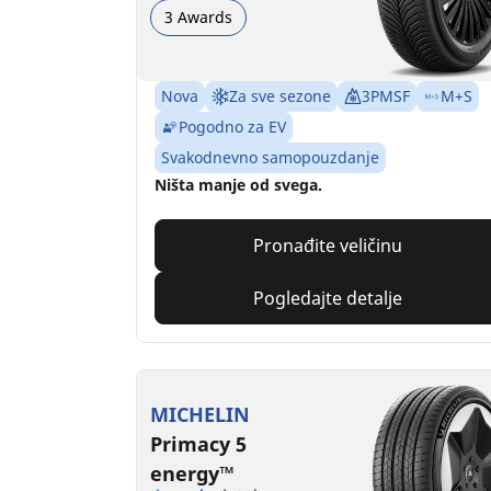
3 Awards
Nova
Za sve sezone
3PMSF
M+S
Pogodno za EV
Svakodnevno samopouzdanje
Ništa manje od svega.
Pronađite veličinu
Pogledajte detalje
MICHELIN
Primacy 5
energy™