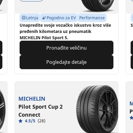
Letnja
Pogodno za EV
Performanse
Unapredite svoje vozačko iskustvo kroz više
S
pređenih kilometara uz pneumatik
MICHELIN Pilot Sport 5.
Pronađite veličinu
Pogledajte detalje
MICHELIN
M
Pilot Sport Cup 2
P
Connect
4.5/5
(28)