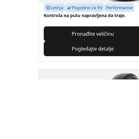
Letnja
Pogodno za EV
Performanse
Kontrola na putu napravljena da traje.
Pronađite veličinu
Pogledajte detalje
MICHELIN
Alpin 7
4.7/5
(504)
4 Awards
Zimska
3PMSF
M+S