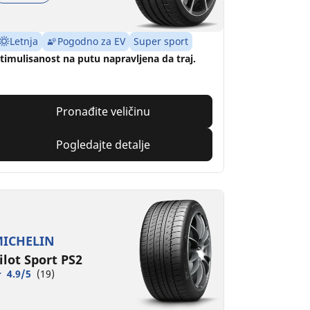
Letnja
Pogodno za EV
Super sport
timulisanost na putu napravljena da traj.
Pronađite veličinu
Pogledajte detalje
ICHELIN
ilot Sport PS2
4.9/5
(19)