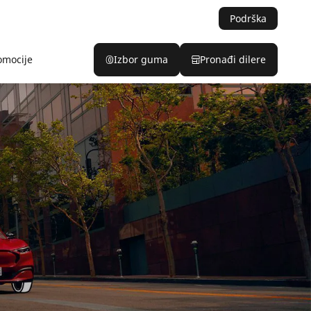
Podrška
omocije
Izbor guma
Pronađi dilere