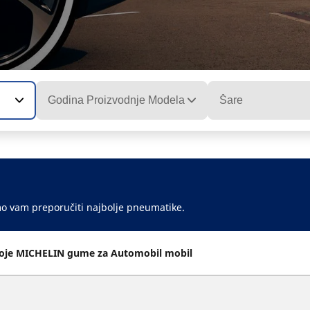
Godina Proizvodnje Modela
Šare
mo vam preporučiti najbolje pneumatike.
voje MICHELIN gume za Automobil mobil