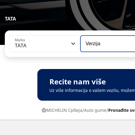
TATA
Marka
Verzija
TATA
Recite nam više
Uz više informacija o vašem vozilu, može
MICHELIN Србија
Auto gume
Pronađite s