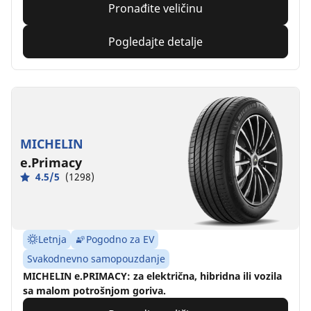
Pronađite veličinu
Pogledajte detalje
MICHELIN
e.Primacy
4.5/5
(1298)
Letnja
Pogodno za EV
Svakodnevno samopouzdanje
MICHELIN e.PRIMACY: za električna, hibridna ili vozila
sa malom potrošnjom goriva.