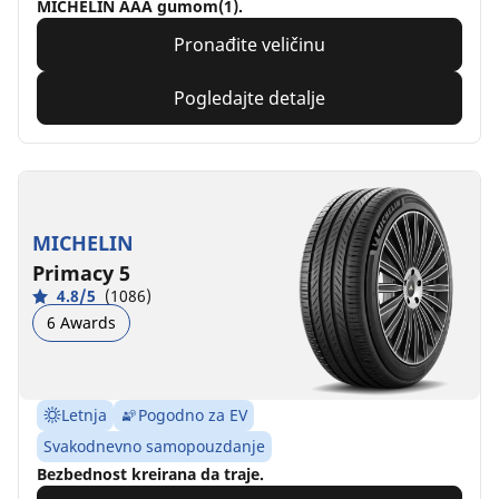
MICHELIN AAA gumom(1).
Pronađite veličinu
Pogledajte detalje
MICHELIN
Primacy 5
4.8/5
(1086)
6 Awards
Letnja
Pogodno za EV
Svakodnevno samopouzdanje
Bezbednost kreirana da traje.