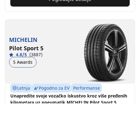
MICHELIN
Pilot Sport 5
4.8/5
(3887)
5 Awards
Letnja
Pogodno za EV
Performanse
Unapredite svoje vozačko iskustvo kroz više pređenih
kilometara uz pneumatik MICHELIN Pilot Sport 5.
Pronađite veličinu
Pogledajte detalje