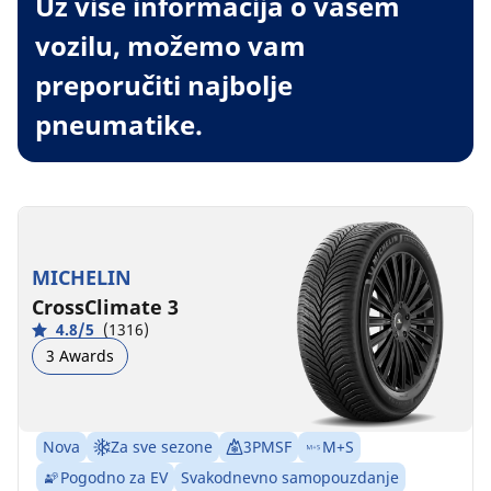
Uz više informacija o vašem
vozilu, možemo vam
preporučiti najbolje
pneumatike.
MICHELIN
CrossClimate 3
4.8/5
(1316)
3 Awards
Nova
Za sve sezone
3PMSF
M+S
Pogodno za EV
Svakodnevno samopouzdanje