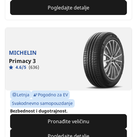
Pogledajte detalje
MICHELIN
Primacy 3
4.6/5
(636)
Letnja
Pogodno za EV
Svakodnevno samopouzdanje
Bezbednost i dugotrajnost.
Pronađite veličinu
Pogledajte detalje