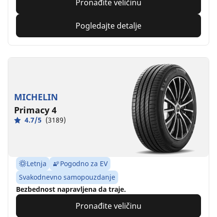
Pronađite veličinu
Pogledajte detalje
MICHELIN
Primacy 4
4.7/5
(3189)
Letnja
Pogodno za EV
Svakodnevno samopouzdanje
Bezbednost napravljena da traje.
Pronađite veličinu