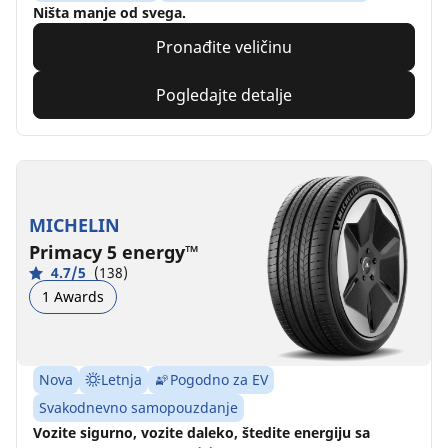
Ništa manje od svega.
Pronađite veličinu
Pogledajte detalje
MICHELIN
Primacy 5 energy™
4.7/5
(138)
1 Awards
Nova
Letnja
Pogodno za EV
Svakodnevno samopouzdanje
Vozite sigurno, vozite daleko, štedite energiju sa