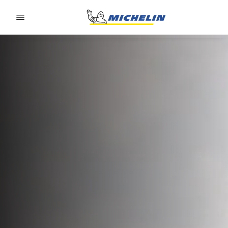
Go to page content
Go to page navigation