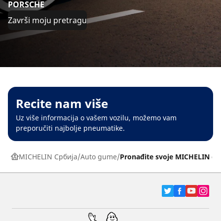
PORSCHE
Završi moju pretragu
Recite nam više
Uz više informacija o vašem vozilu, možemo vam
preporučiti najbolje pneumatike.
MICHELIN Србија
Auto gume
Pronađite svoje MICHELIN g