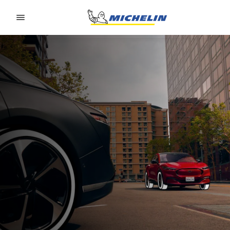
Go to page content
Go to page navigation