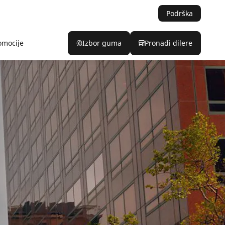
Podrška
omocije
Izbor guma
Pronađi dilere