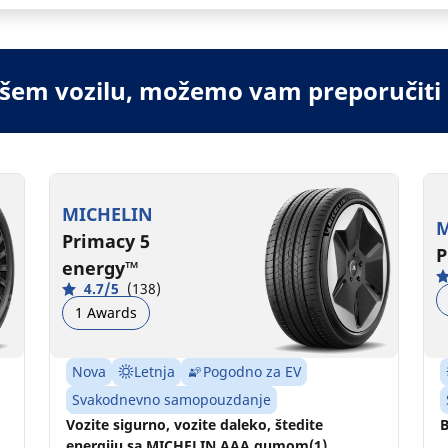
vašem vozilu, možemo vam preporučiti
MICHELIN
M
Primacy 5
P
energy™
4.7/5
(138)
1 Awards
Nova
Letnja
Pogodno za EV
Svakodnevno samopouzdanje
Vozite sigurno, vozite daleko, štedite
B
energiju sa MICHELIN AAA gumom(1).