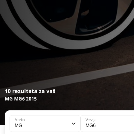
10 rezultata za vaš
MG MG6 2015
Marka
Verzija
MG
MG6