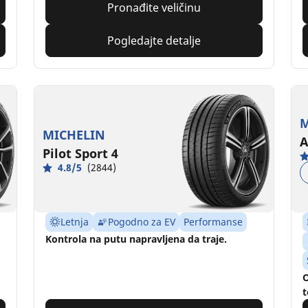
Pronađite veličinu
Pogledajte detalje
M
MICHELIN
A
Pilot Sport 4
4.8/5
(2844)
Letnja
Pogodno za EV
Performanse
Kontrola na putu napravljena da traje.
O
t