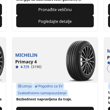
Pronađite veličinu
Pogledajte detalje
M
MICHELIN
P
Primacy 4
4.7/5
(3190)
Letnja
Pogodno za EV
U
Svakodnevno samopouzdanje
p
a
Bezbednost napravljena da traje.
M