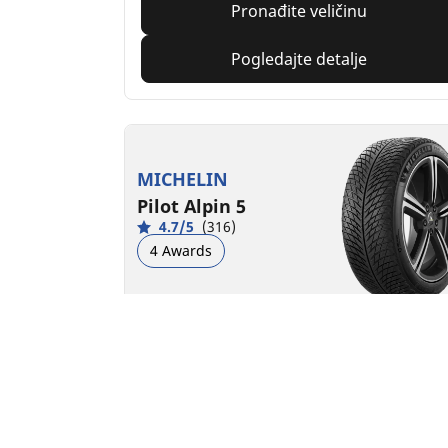
Pronađite veličinu
Pogledajte detalje
MICHELIN
Pilot Alpin 5
4.7/5
(316)
4 Awards
Zimska
3PMSF
M+S
Pogodno za EV
Performanse
Kontrola na drumu stvorena da traje u
ozbiljnim zimskim uslovima.
Pronađite veličinu