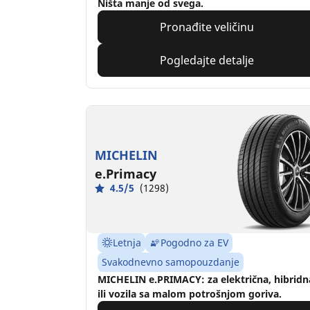
Ništa manje od svega.
Pronađite veličinu
Pogledajte detalje
MICHELIN
e.Primacy
4.5/5
(1298)
Letnja
Pogodno za EV
Svakodnevno samopouzdanje
MICHELIN e.PRIMACY: za električna, hibridn
ili vozila sa malom potrošnjom goriva.