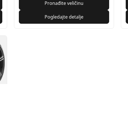
Pronađite veličinu
Pogledajte detalje
Vaša konfiguraci