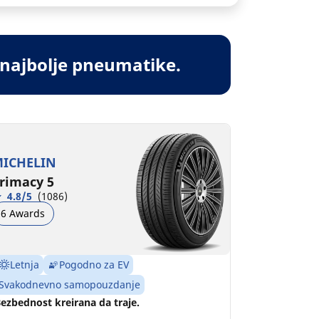
 najbolje pneumatike.
ICHELIN
rimacy 5
4.8/5
(1086)
6 Awards
Letnja
Pogodno za EV
Svakodnevno samopouzdanje
ezbednost kreirana da traje.