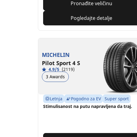
Pronađite veličinu
Pogledajte detalje
MICHELIN
Pilot Sport 4 S
4.9/5
(2119)
3 Awards
Letnja
Pogodno za EV
Super sport
Stimulisanost na putu napravljena da traj.