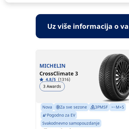
Uz više informacija o 
MICHELIN
CrossClimate 3
4.8/5
(1316)
3 Awards
Nova
Za sve sezone
3PMSF
M+S
Pogodno za EV
Svakodnevno samopouzdanje