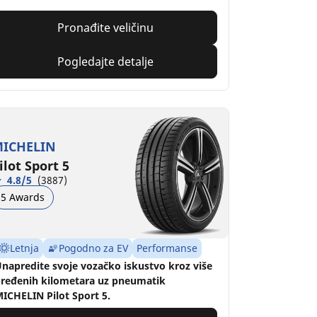
Pronađite veličinu
Pogledajte detalje
ICHELIN
ilot Sport 5
4.8/5
(3887)
5 Awards
Letnja
Pogodno za EV
Performanse
napredite svoje vozačko iskustvo kroz više
ređenih kilometara uz pneumatik
ICHELIN Pilot Sport 5.