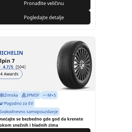
Pronađite veličinu
Pogledajte detalje
ICHELIN
lpin 7
4.7/5
(504)
4 Awards
Zimska
3PMSF
M+S
Pogodno za EV
Svakodnevno samopouzdanje
sećajte se bezbedno gde god da krenete
okom snežnih i hladnih zima