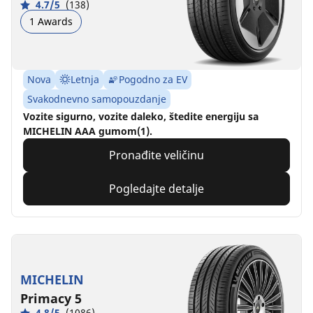
4.7/5
(138)
1 Awards
Nova
Letnja
Pogodno za EV
Svakodnevno samopouzdanje
Vozite sigurno, vozite daleko, štedite energiju sa
MICHELIN AAA gumom(1).
Pronađite veličinu
Pogledajte detalje
MICHELIN
Primacy 5
4.8/5
(1086)