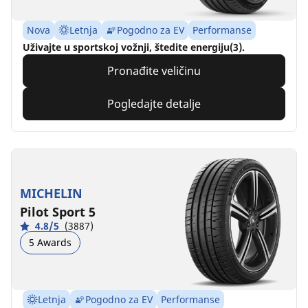
Nova
Letnja
Pogodno za EV
Performanse
Uživajte u sportskoj vožnji, štedite energiju(3).
Pronađite veličinu
Pogledajte detalje
MICHELIN
Pilot Sport 5
4.8/5
(3887)
5 Awards
Letnja
Pogodno za EV
Performanse