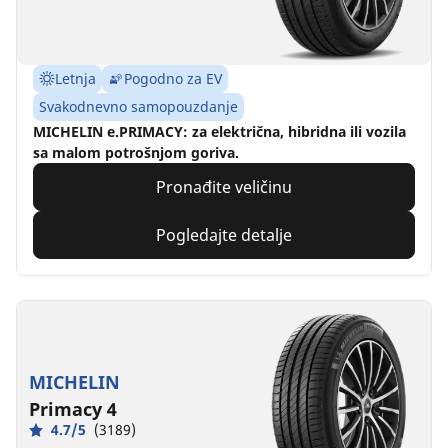
Letnja
Pogodno za EV
Svakodnevno samopouzdanje
MICHELIN e.PRIMACY: za električna, hibridna ili vozila
sa malom potrošnjom goriva.
Pronađite veličinu
Pogledajte detalje
MICHELIN
Primacy 4
4.7/5
(3189)