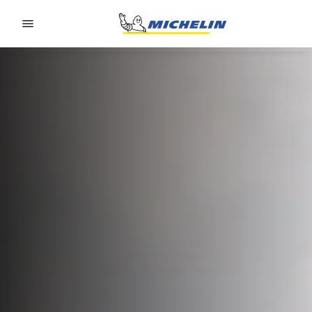
Go to page content
Go to page navigation