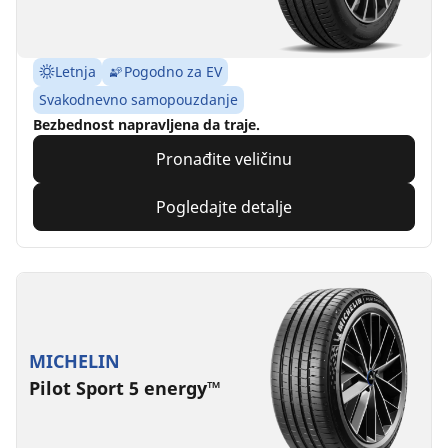
Letnja
Pogodno za EV
Svakodnevno samopouzdanje
Bezbednost napravljena da traje.
Pronađite veličinu
Pogledajte detalje
MICHELIN
Pilot Sport 5 energy™