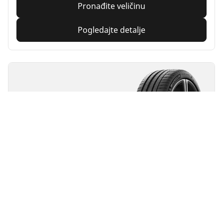
Pronađite veličinu
Pogledajte detalje
MICHELIN
Pilot Sport 4
4.8/5
(2844)
Letnja
Pogodno za EV
Performanse
Kontrola na putu napravljena da traje.
Pronađite veličinu