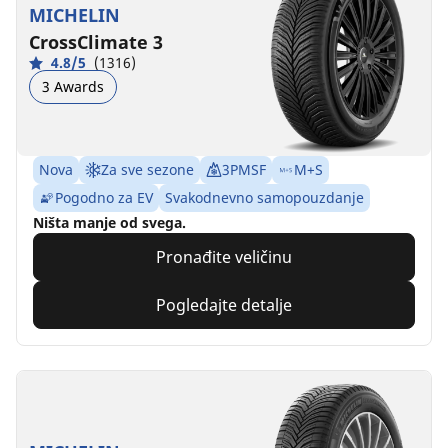
MICHELIN
CrossClimate 3
4.8/5
(1316)
3 Awards
Nova
Za sve sezone
3PMSF
M+S
Pogodno za EV
Svakodnevno samopouzdanje
Ništa manje od svega.
Pronađite veličinu
Pogledajte detalje