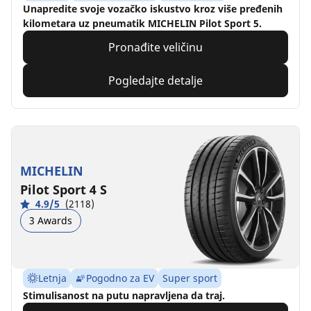
Unapredite svoje vozačko iskustvo kroz više pređenih
kilometara uz pneumatik MICHELIN Pilot Sport 5.
Pronađite veličinu
Pogledajte detalje
MICHELIN
Pilot Sport 4 S
4.9/5
(2118)
3 Awards
Letnja
Pogodno za EV
Super sport
Stimulisanost na putu napravljena da traj.