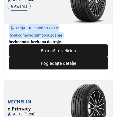
6 Awards
Letnja
Pogodno za EV
Svakodnevno samopouzdanje
Bezbednost kreirana da traje.
Pronađite veličinu
Pogledajte detalje
MICHELIN
e.Primacy
4.5/5
(1298)