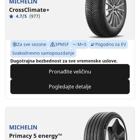
MICHELIN
CrossClimate+
4.7/5
(977)
Za sve sezone
3PMSF
M+S
Pogodno za EV
Svakodnevno samopouzdanje
Dugotrajna bezbednost za sve vremenske uslove.
Pronađite veličinu
Pogledajte detalje
MICHELIN
Primacy 5 energy™