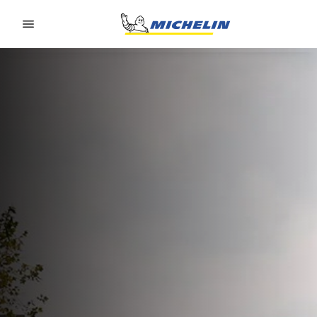
Go to page content
Go to page navigation