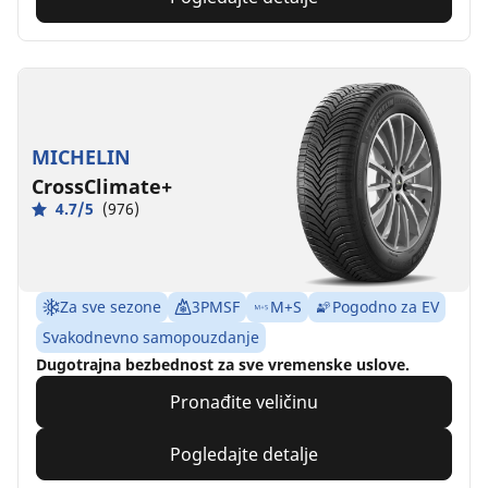
MICHELIN
CrossClimate+
4.7/5
(976)
Za sve sezone
3PMSF
M+S
Pogodno za EV
Svakodnevno samopouzdanje
Dugotrajna bezbednost za sve vremenske uslove.
Pronađite veličinu
Pogledajte detalje