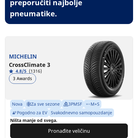
preporučiti najbolje
pneumatike.
MICHELIN
CrossClimate 3
4.8/5
(1316)
3 Awards
Nova
Za sve sezone
3PMSF
M+S
Pogodno za EV
Svakodnevno samopouzdanje
Ništa manje od svega.
Pronađite veličinu