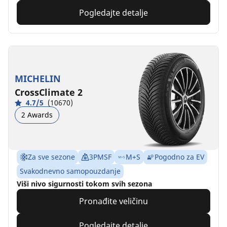
Pogledajte detalje
MICHELIN
CrossClimate 2
4.7/5
(10670)
2 Awards
Za sve sezone
3PMSF
M+S
Pogodno za EV
Svakodnevno samopouzdanje
Viši nivo sigurnosti tokom svih sezona
Pronađite veličinu
Pogledajte detalje