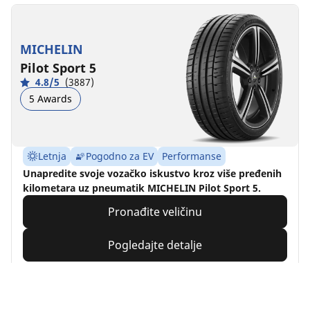
MICHELIN
Pilot Sport 5
4.8/5
(3887)
5 Awards
Letnja
Pogodno za EV
Performanse
Unapredite svoje vozačko iskustvo kroz više pređenih
kilometara uz pneumatik MICHELIN Pilot Sport 5.
Pronađite veličinu
Pogledajte detalje