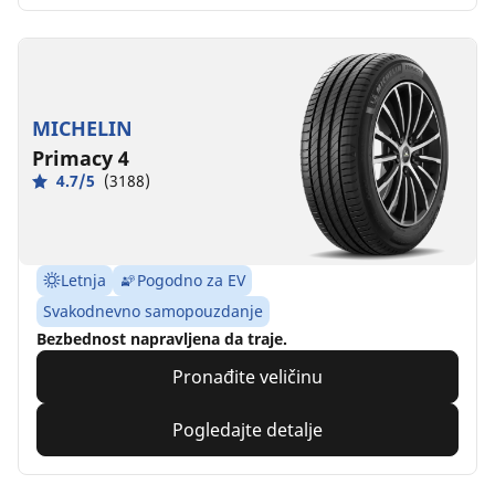
MICHELIN
Primacy 4
4.7/5
(3188)
Letnja
Pogodno za EV
Svakodnevno samopouzdanje
Bezbednost napravljena da traje.
Pronađite veličinu
Pogledajte detalje