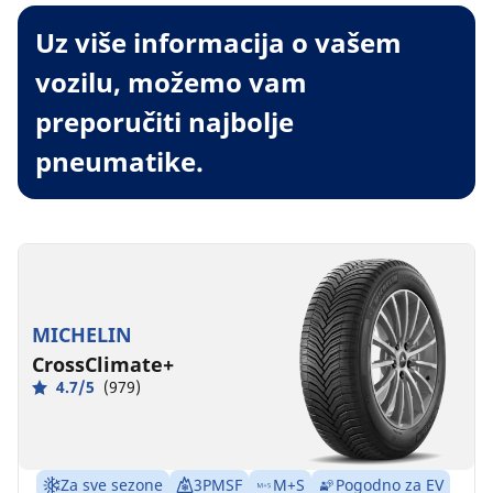
Uz više informacija o vašem
vozilu, možemo vam
preporučiti najbolje
pneumatike.
MICHELIN
CrossClimate+
4.7/5
(979)
Za sve sezone
3PMSF
M+S
Pogodno za EV