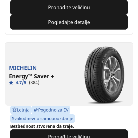
Pronađite veličinu
Pogledajte detalje
MICHELIN
Energy™ Saver +
4.7/5
(384)
Letnja
Pogodno za EV
Svakodnevno samopouzdanje
Bezbednost stvorena da traje.
Pronađite veličinu