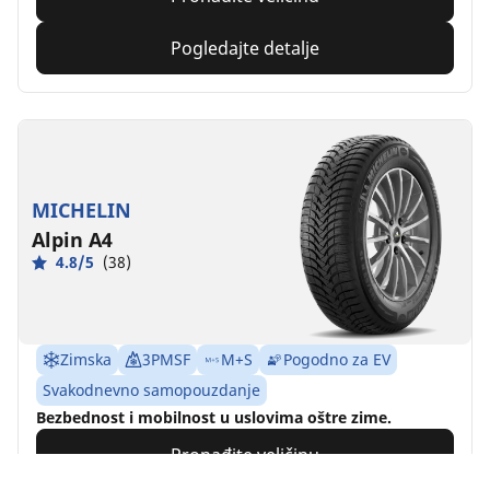
Pogledajte detalje
MICHELIN
Alpin A4
4.8/5
(38)
Zimska
3PMSF
M+S
Pogodno za EV
Svakodnevno samopouzdanje
Bezbednost i mobilnost u uslovima oštre zime.
Pronađite veličinu