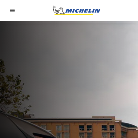
Go to page content
Go to page navigation