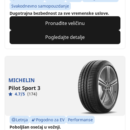
Svakodnevno samopouzdanje
Dugotrajna bezbednost za sve vremenske uslove.
Pronađite veličinu
Pogledajte detalje
MICHELIN
Pilot Sport 3
4.7/5
(174)
Letnja
Pogodno za EV
Performanse
Poboljšan osećaj u vožnji.